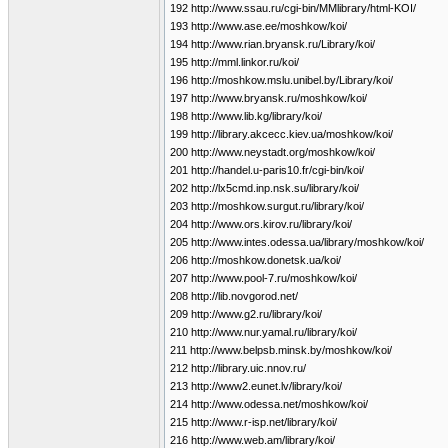
192 http://www.ssau.ru/cgi-bin/MMlibrary/html-KOI/
193 http://www.ase.ee/moshkow/koi/
194 http://www.rian.bryansk.ru/Library/koi/
195 http://mml.linkor.ru/koi/
196 http://moshkow.mslu.unibel.by/Library/koi/
197 http://www.bryansk.ru/moshkow/koi/
198 http://www.lib.kg/library/koi/
199 http://library.akcecc.kiev.ua/moshkow/koi/
200 http://www.neystadt.org/moshkow/koi/
201 http://handel.u-paris10.fr/cgi-bin/koi/
202 http://lx5cmd.inp.nsk.su/library/koi/
203 http://moshkow.surgut.ru/library/koi/
204 http://www.ors.kirov.ru/library/koi/
205 http://www.intes.odessa.ua/library/moshkow/koi/
206 http://moshkow.donetsk.ua/koi/
207 http://www.pool-7.ru/moshkow/koi/
208 http://lib.novgorod.net/
209 http://www.g2.ru/library/koi/
210 http://www.nur.yamal.ru/library/koi/
211 http://www.belpsb.minsk.by/moshkow/koi/
212 http://library.uic.nnov.ru/
213 http://www2.eunet.lv/library/koi/
214 http://www.odessa.net/moshkow/koi/
215 http://www.r-isp.net/library/koi/
216 http://www.web.am/library/koi/