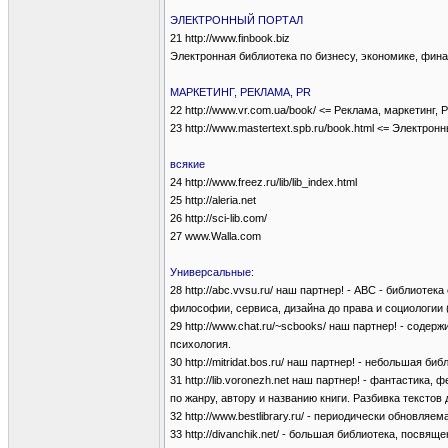
ЭЛЕКТРОННЫЙ ПОРТАЛ
21 http://www.finbook.biz
Электронная библиотека по бизнесу, экономике, фи
МАРКЕТИНГ, РЕКЛАМА, PR
22 http://www.vr.com.ua/book/ <= Реклама, маркетинг, 
23 http://www.mastertext.spb.ru/book.html <= Электрон
всякие
24 http://www.freez.ru/lib/lib_index.html
25 http://aleria.net
26 http://sci-lib.com/
27 www.Walla.com
Универсальные:
28 http://abc.vvsu.ru/ наш партнер! - ABC - библиот
философии, сервиса, дизайна до права и социологии (
29 http://www.chat.ru/~scbooks/ наш партнер! - сод
психология.
30 http://mitridat.bos.ru/ наш партнер! - небольшая б
31 http://lib.voronezh.net наш партнер! - фантастика
по жанру, автору и названию книги. Разбивка текстов 
32 http://www.bestlibrary.ru/ - периодически обновляем
33 http://divanchik.net/ - большая библиотека, посв