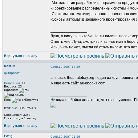
-Методология разработки программных продукто
-Проектирование распределенных систем и моб
-Системы автоматизированного проектирования
-Основы автоматизированного проектирования с
_________________
Луна, я вижу лишь тебя. Но ты видишь несоизме
Ответь мне, Луна, смотрит ли та, чьё имя я берег
Или, быть может, мысли её столь высоки, что нет
Вернуться к началу
Kast2K
08.10.2007 14:29
цитировать
а я юзаю thepiratebay.org - один из крупнейших т
А еще есть сайт all-ebooks.com
Репутация
: +1
Возраст: 23
Гороскоп:
_________________
Никогда не бойся делать то, что ты не умеешь. 
Пол:
ВУЗ: был СПб ГУАП :)
Сообщения: 3353
Стаж: 3 года 1 месяц
Вернуться к началу
Pofig
08.10.2007 21:56