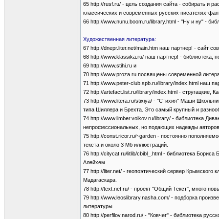
65 http://rusf.ru/ - цель создания сайта - собирать 
классических и современных русских писателях-фан
66 http://www.nunu.boom.ru/library.html - "Ну и ну" - 
Художественная литература:
67 http://dnepr.liter.net/main.htm наш партнер! - сай
68 http://www.klassika.ru/ наш партнер! - библиотека,
69 http://www.stihi.ru и
70 http://www.proza.ru посвящены современной литер
71 http://www.peter-club.spb.ru/library/index.html на
72 http://artefact.list.ru/library/index.html - стругац
73 http://www.litera.ru/stixiya/ - "Стихия" Маши Шко
типа Шиллера и Брехта. Это самый крупный и разно
74 http://www.limber.volkov.ru/library/ - библиотека
непрофессиональных, но подающих надежды авторов 
75 http://const.ricor.ru/~garden - постоянно пополня
текста и около 3 Мб иллюстраций.
76 http://citycat.ru/litlib/cbibl_.html - библиотека 
Алейхем...
77 http://liter.net/ - геопоэтический сервер Крымско
Мадагаскара.
78 http://text.net.ru/ - проект "Общий Текст", много н
79 http://www.leoslibrary.nasha.com/ - подборка про
литературы.
80 http://perfilov.narod.ru/ - "Ковчег" - библиотека ру