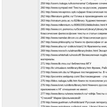
259 http://users.kaluga.ru/kosmorama/ Собрание сочи
260 http://www.sympad.net/ Тексты на русском, украи
261 http://www.nevapress.spb.ru/japan Классическая по
262 http://literature.gothic.ru/ Готика в произведени
263 http://stratum.pstu.ac.ru:82/library Художественн
264 http://www.millennium.ru:8080/2001/biblio/index.htm
265 http://www.crc.pomorsu.ru/Science/Library/Library.h
Классические филососфские тексты и статьи соврем
266 http://www.namdar.dircon.co.uk/ Классическая русс
267 http://www.philosophy.ru/ Книги по философии от 
268 http://www.aha.ru/~zotikov/startJ.ht Фрагменты к
269 http://www.novoch.ru/alman/library/index.html Экх
270 http://www.whitehall.ru/noskoff/ Великолепная под
материалы.
271 http://www.lib.msu.su/ библиотека МГУ
272 http://kr.virtualave.net/library/library.htm Фромм,
273 http://www.sim.da.ru/ Модные постмодернисты. В ч
274 http://pvcentre.webjump.com/ Востоковедение - ст
275 http://bliss.raduga.ru/lib.htm Книги по психологии у
276 http://www.knet.ru/xlibris/library.html Немного р
приложению к НГ отношения не имеет.
277 http://www.litera.ru/www.newtech.ru/~stihija Тек
"Стихией" Марии Школьниковой!
278 http://www.guelman.ru/frei/dictant/ Русская литерат
279 http://www.astrologos.ru/AstroLogos_Library/ Кла