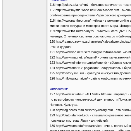
116 http://pskov.teia.ru/~ml/ - большое количество т
117 http://www.mystic-world.net/Books/index.htm - оч
опубликована при содействии Рериховского донецког
118 http://www.pantheon.org/mythica - в режиме on-lin
мистических фигурах и монстрах всего мира. Интерес
119 http://www.fbit.ru/free/myth/ - "Мифы и легенды"
легенды. Отличная система ссылок-сносок и библиог
120 http://.sampo.ru/~nezsch/project/kalevala/text/i
что не доделан.
121 http://www.tiac.net/users/dangweth/trans/trans-wi
122 http://www.magnet.ru/legend/ - очень качественн
123 http://www.tel-inform.ru/misc/legend/ - сборник
124 http://www.chat.ru/~paganism/ - содержательный 
125 http://history.mtu.ru/ - культура и искусство Др
126 http://mifologia.chat.ru/ - сайт о мифологии, изу
Философия:
127 http://www.sci.aha.ru/ALL/index.htm наш партнер
по всем сферам человеческой деятельности.Поиск ве
Человек. Культура.
128 http://log.philos.msu.ru/library/library.htm - эт
129 http://plato.stanford.edu - специализированное
поисковая система. Язык - английский.
130 http://www.utm.edu/research/iep - очень полезн