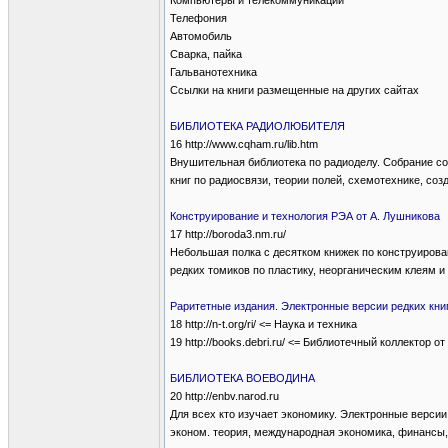
Компьютеры и телекоммуникации
Телефония
Автомобиль
Сварка, пайка
Гальванотехника
Ссылки на книги размещенные на других сайтах
БИБЛИОТЕКА РАДИОЛЮБИТЕЛЯ
16 http://www.cqham.ru/lib.htm
Внушительная библиотека по радиоделу. Собрание со
книг по радиосвязи, теории полей, схемотехнике, соз
Конструирование и технология РЭА от А. Лушникова
17 http://boroda3.nm.ru/
Небольшая полка с десятком книжек по конструиров
редких томиков по пластику, неорганическим клеям 
Раритетные издания. Электронные версии редких кни
18 http://n-t.org/ri/ <= Наука и техника
19 http://books.debri.ru/ <= Библиотечный коллектор от 
БИБЛИОТЕКА ВОЕВОДИНА
20 http://enbv.narod.ru
Для всех кто изучает экономику. Электронные верси
эконом. теория, международная экономика, финансы,