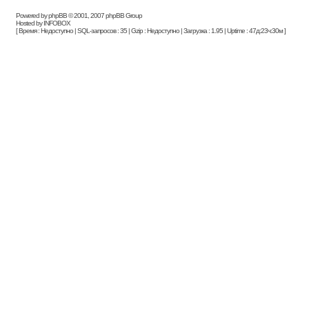
Powered by phpBB © 2001, 2007 phpBB Group
Hosted by INFOBOX
[ Время : Недоступно | SQL-запросов : 35 | Gzip : Недоступно | Загрузка : 1.95 | Uptime : 47д:23ч:30м ]