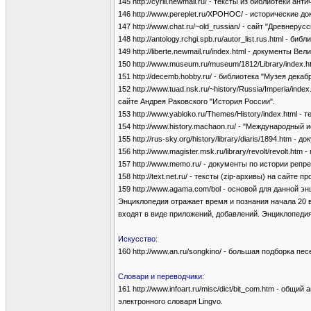
145 http://cyrill.newmail.ru/ - тексты из библиотеки ант
146 http://www.pereplet.ru/XPOHOC/ - исторические 
147 http://www.chat.ru/~old_russian/ - сайт "Древнерус
148 http://antology.rchgi.spb.ru/autor_list.rus.html 
149 http://liberte.newmail.ru/index.html - документы
150 http://www.museum.ru/museum/1812/Library/index.ht
151 http://decemb.hobby.ru/ - библиотека "Музея декаб
152 http://www.tuad.nsk.ru/~history/Russia/Imperia/i
сайте Андрея Раковского "История России".
153 http://www.yabloko.ru/Themes/History/index.html 
154 http://www.history.machaon.ru/ - "Международный 
155 http://rus-sky.org/history/library/diaris/1894.htm 
156 http://www.magister.msk.ru/library/revolt/revolt.h
157 http://www.memo.ru/ - документы по истории реп
158 http://text.net.ru/ - тексты (zip-архивы) на сайте
159 http://www.agama.com/bol - основой для данной 
Энциклопедия отражает время и познания начала 20 
входят в виде приложений, добавлений. Энциклопедия
Искусство:
160 http://www.an.ru/songkino/ - большая подборка пе
Словари и переводчики:
161 http://www.infoart.ru/misc/dict/bit_com.htm - общ
электронного словаря Lingvo.