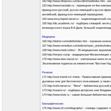
162 http://www.ritmpress.ru/misc/dict/med/index.htm 
163 http://www.translate.ru - переводчик on-line ком
французско-русский, русско-немецкий и русско-фран
английский, французско-немецкий переводчики.
164 www.encycloped.narod.ru - энциклопедический слова
165 http://dic.academic.ru/ - подборка словарей: ан
великорусского языка В.И.Даля, большой энциклопед
Медицина:
166 http://doktor.ru/medinfo/index.htm - огромное ко
167 http://www.remedium.ru/medicine/spec_articles/i
168 http://www.medi.ru/doc/ - 35 медицинских журналов
169 http://herpes.ru/zip - медицинская Мегаколлекци
170 http://www.sbev.narod.ru/ - электронные книги 
Эксклюзивная подписка на ежемесячник "Вестник На
Религия:
171 http://user.transit.ru/~maria - Православная Це
духовных книг для бесплатного пользования, а также
172 http://vehi.narod.ru/ - "Вехи" - библиотека русс
173 http://swami.ru/ - подборка авторских книг Влад
174 http://www.istok.ru - самая большая библиотека ев
Биографические:
175 http://www.s9.com/biography/ - словарь содержит