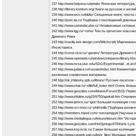
237 http://www.halyava.ru/petals/ Японская литератур
238 http://library.komkon.org/ Книги на русском и англ
239 http://www.wco.ru/biblio/ Священные книги, текст
240 http://poet.da.ru/ Подборка стихотворений довол
241 http://www.samisdat.aha.ru/ Независимые сетевые
242 http://www.lgg.ru/~rome/ Тексты греческих класс
Древнего Рима.
243 http://vasiliy.ask-design.com/Witchcraft/ Марги
Инсисториса.
244 http://const.ricor.ru/~garden/ Литература Древнего
245 http://www.openweb.ru/windows/stepanov/library.
246 http://www.ncsa.uiuc.edu/SDG/Experimental/...et.
247 http://www.judaica.ru/russian/index.html Коммен
различные справочные материалы.
248 http://ok.zhitinsky.spb.ru/library/ Русские писател
249 http://www.chat.ru/~ellib/full_index.html Очень 
250 http://www.geocities.com/Athens/Forum/3531/ Пер
251 http://www.infoline.ru/g23/9750/apokall.htm Откро
252 http://www.ipmce.su/~igor/ Большая коллекция ст
253 http://www.sci-nnov.ru/~phil/stolik/ Подборка р
254 http://members.tripod.com/~sesna/egypt/ Научные
255 http://www.medialingua.ru/leisure/leisure.htm "Ис
256 http://www.geocities.com/HotSprings/4794/arts-Lyri
257 http://www.ksp.krsk.ru/ Самая большая коллекция
258 http://www.rusweb.spb.ru/love_files/ Молодые лите