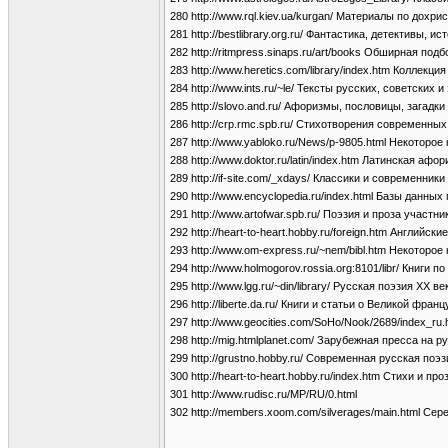
280 http://www.rql.kiev.ua/kurgan/ Материалы по дохри
281 http://bestlibrary.org.ru/ Фантастика, детективы, 
282 http://ritmpress.sinaps.ru/art/books Обширная по
283 http://www.heretics.com/library/index.htm Коллекц
284 http://www.ints.ru/~le/ Тексты русских, советских 
285 http://slovo.and.ru/ Афоризмы, пословицы, загадки
286 http://crp.rmc.spb.ru/ Стихотворения современных
287 http://www.yabloko.ru/News/p-9805.html Некоторое
288 http://www.doktor.ru/latin/index.htm Латинская а
289 http://if-site.com/_xdays/ Классики и современники
290 http://www.encyclopedia.ru/index.html Базы дан
291 http://www.artofwar.spb.ru/ Поэзия и проза участн
292 http://heart-to-heart.hobby.ru/foreign.htm Английс
293 http://www.om-express.ru/~nem/bibl.htm Некоторо
294 http://www.holmogorov.rossia.org:8101/libr/ Книги
295 http://www.lgg.ru/~din/library/ Русская поэзия ХХ ве
296 http://liberte.da.ru/ Книги и статьи о Великой фра
297 http://www.geocities.com/SoHo/Nook/2689/index_ru
298 http://mig.htmlplanet.com/ Зарубежная пресса на р
299 http://grustno.hobby.ru/ Современная русская поэз
300 http://heart-to-heart.hobby.ru/index.htm Стихи и п
301 http://www.rudisc.ru/MP/RU/0.html
302 http://members.xoom.com/silverages/main.html Сер