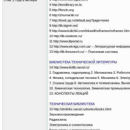
Стаж: 2 года 8 месяцев
4 http://leoslibrary.on.to
5 http://fenzin.org
6 http://zhurnal.lib.ru/
7 http://book.pp.ru/default.asp?page=news
8 http://lib.bigmir.net/
9 http://www.kulichki.com/inkwell/noframes/noframes.htm
10 http://lib.students.ru/
11 http://www.litportal.ru
12 http://www.ekniga.com.ua/ -- Литературная информ
13 http://lib.thesearch.ru/ -- Поисковая система.
БИБЛИОТЕКА ТЕХНИЧЕСКОЙ ЛИТЕРАТУРЫ
14 http://www.listlib.narod.ru/
1. Гидравлика, гидропривод 2. Математика 3. Роботот
4. Физика, холодильная техника 5. Механика 6. Элект
7. Охрана труда 8. Автоматика и телемеханика. Выч
10. Химическая технология. Химическая промышленно
13. КОНСПЕКТЫ ЛЕКЦИЙ
ТЕХНИЧЕСКАЯ БИБЛИОТЕКА
15 http://dmitriks.narod.ru/books/books.html
Звуковоспроизведение
Радиосвязь
Электроника и схемотехника