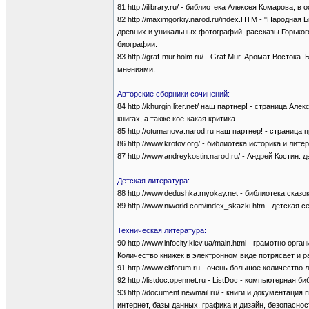
81 http://ilibrary.ru/ - библиотека Алексея Комарова,
82 http://maximgorkiy.narod.ru/index.HTM - "Народн
древних и уникальных фотографий, рассказы Горького,
биографии.
83 http://graf-mur.holm.ru/ - Graf Mur. Аромат Восто
мнениями.
Авторские сборники сочинений:
84 http://khurgin.liter.net/ наш партнер! - страница
книгах, а также кое-какая критика.
85 http://otumanova.narod.ru наш партнер! - страница
86 http://www.krotov.org/ - библиотека историка и ли
87 http://www.andreykostin.narod.ru/ - Андрей Костин: 
Детская литература:
88 http://www.dedushka.myokay.net - библиотека ска
89 http://www.niworld.com/index_skazki.htm - детская 
Техническая литература:
90 http://www.infocity.kiev.ua/main.html - грамотно 
Количество книжек в электронном виде потрясает и р
91 http://www.citforum.ru - очень большое количест
92 http://listdoc.opennet.ru - ListDoc - компьютерна
93 http://document.newmail.ru/ - книги и документа
интернет, базы данных, графика и дизайн, безопасност