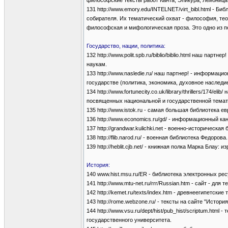
философские тексты работ Канта, Эпикура, Лейбница
131 http://www.emory.edu/INTELNET/virt_bibl.html - 
собирателя. Их тематический охват - философия, те
философская и мифологическая проза. Это одно из пе
Государство, нации, политика:
132 http://www.polit.spb.ru/biblio/biblio.html наш па
наукам.
133 http://www.nasledie.ru/ наш партнер! - информа
государстве (политика, экономика, духовное наследие
134 http://www.fortunecity.co.uk/library/thrillers/174/
посвященных национальной и государственной темат
135 http://www.istok.ru - самая большая библиотека ев
136 http://www.economics.ru/gd/ - информационный к
137 http://grandwar.kulichki.net - военно-историчес
138 http://flib.narod.ru/ - военная библиотека Федо
139 http://heblit.cjb.net/ - книжная полка Марка Блау:
История:
140 www.hist.msu.ru/ER - библиотека электронных ре
141 http://www.mtu-net.ru/rrr/Russian.htm - сайт - дл
142 http://kemet.ru/texts/index.htm - древнеегипетские
143 http://rome.webzone.ru/ - тексты на сайте "Истори
144 http://www.vsu.ru/dept/hist/pub_hist/scriptum.htm
государственного университета.