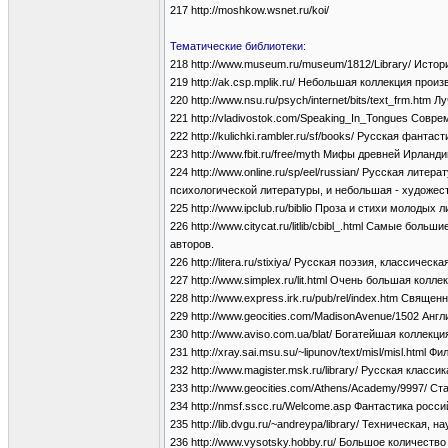
217 http://moshkow.wsnet.ru/koi/
Тематические библиотеки:
218 http://www.museum.ru/museum/1812/Library/ Исто
219 http://ak.csp.mplik.ru/ Небольшая коллекция про
220 http://www.nsu.ru/psych/internet/bits/text_frm.h
221 http://vladivostok.com/Speaking_In_Tongues Совр
222 http://kulichki.rambler.ru/sf/books/ Русская фанта
223 http://www.fbit.ru/free/myth Мифы древней Ирланд
224 http://www.online.ru/sp/eel/russian/ Русская лит
психологической литературы, и небольшая - художес
225 http://www.ipclub.ru/biblio Проза и стихи молодых 
226 http://www.citycat.ru/litlib/cbibl_.html Самые бо
авторов.
226 http://litera.ru/stixiya/ Русская поэзия, классиче
227 http://www.simplex.ru/lit.html Очень большая кол
228 http://www.express.irk.ru/pub/rel/index.htm Свяще
229 http://www.geocities.com/MadisonAvenue/1502 Анг
230 http://www.aviso.com.ua/blat/ Богатейшая коллек
231 http://xray.sai.msu.su/~lipunov/text/misl/misl.htm
232 http://www.magister.msk.ru/library/ Русская клас
233 http://www.geocities.com/Athens/Academy/9997/ 
234 http://nmsf.sscc.ru/Welcome.asp Фантастика росс
235 http://lib.dvgu.ru/~andreypa/library/ Техническая,
236 http://www.vysotsky.hobby.ru/ Большое количество