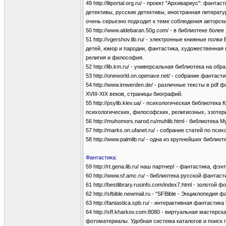
49 http://litportal.org.ru/ - проект "Архивариус": фа
детективы, русские детективы, иностранная литерату
очень серьезно подходит к теме соблюдения авторски
50 http://www.aldebaran.50g.com/ - в библиотеке боле
51 http://vgershov.lib.ru/ - электронные книжные пол
детей, юмор и пародии, фантастика, художественная 
религия и философия.
52 http://lib.km.ru/ - универсальная библиотека на об
53 http://oneworld.on.openave.net/ - собрание фантас
54 http://www.imwerden.de/ - различные тексты в pd
XVIII-XIX веков, страницы биографий.
55 http://psylib.kiev.ua/ - психологическая библиот
психологических, философских, религиозных, эзотери
56 http://muhomors.narod.ru/muhlib.html - библиотека
57 http://marks.on.ufanet.ru/ - собрание статей по пси
58 http://www.palmlib.ru/ - одна из крупнейших библио
Фантастика:
59 http://rt.gena.lib.ru/ наш партнер! - фантастика, фэ
60 http://www.sf.amc.ru/ - библиотека русской фантаст
61 http://bestlibrary.rusinfo.com/index7.html - золотой
62 http://sfbible.newmail.ru - "SFBible - Энциклопедия 
63 http://fantastica.spb.ru/ - интерактивная фантас
64 http://sff.kharkov.com:8080 - виртуальная мастер
фотоматериалы. Удобная система каталогов и поиск 