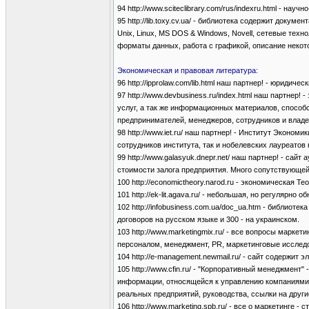
94 http://www.sciteclibrary.com/rus/indexru.html - н
95 http://lib.toxy.cv.ua/ - библиотека содержит доку
Unix, Linux, MS DOS & Windows, Novell, сетевые тех
форматы данных, работа с графикой, описание некото
Экономическая и правовая литература:
96 http://ipprolaw.com/lib.html наш партнер! - юриди
97 http://www.devbusiness.ru/index.html наш партнер!
услуг, а так же информационных материалов, способ
предпринимателей, менеджеров, сотрудников и владе
98 http://www.iet.ru/ наш партнер! - Институт Эконо
сотрудников института, так и нобелевских лауреатов
99 http://www.galasyuk.dnepr.net/ наш партнер! - са
стоимости залога предприятия. Много сопутствующе
100 http://economictheory.narod.ru - экономическая Те
101 http://ek-lit.agava.ru/ - небольшая, но регулярн
102 http://infobusiness.com.ua/doc_ua.htm - библиоте
договоров на русском языке и 300 - на украинском.
103 http://www.marketingmix.ru/ - все вопросы маркет
персоналом, менеджмент, PR, маркетинговые исследо
104 http://e-management.newmail.ru/ - сайт содержит
105 http://www.cfin.ru/ - "Корпоративный менеджмент
информации, относящейся к управлению компаниями, 
реальных предприятий, руководства, ссылки на друг
106 http://www.marketing.spb.ru/ - все о маркетинге - ста