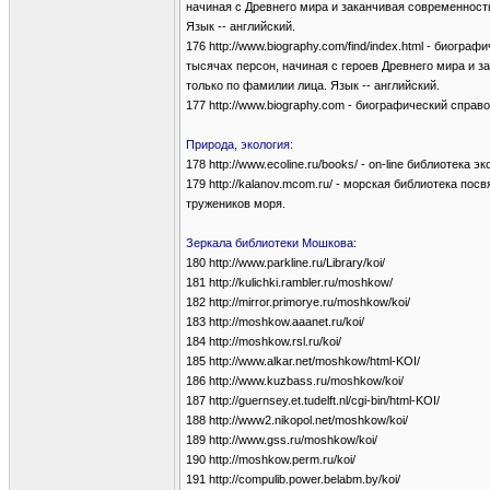
начиная с Древнего мира и заканчивая современност
Язык -- английский.
176 http://www.biography.com/find/index.html - биогр
тысячах персон, начиная с героев Древнего мира и 
только по фамилии лица. Язык -- английский.
177 http://www.biography.com - биографический справ
Природа, экология:
178 http://www.ecoline.ru/books/ - on-line библиотека 
179 http://kalanov.mcom.ru/ - морская библиотека по
тружеников моря.
Зеркала библиотеки Мошкова:
180 http://www.parkline.ru/Library/koi/
181 http://kulichki.rambler.ru/moshkow/
182 http://mirror.primorye.ru/moshkow/koi/
183 http://moshkow.aaanet.ru/koi/
184 http://moshkow.rsl.ru/koi/
185 http://www.alkar.net/moshkow/html-KOI/
186 http://www.kuzbass.ru/moshkow/koi/
187 http://guernsey.et.tudelft.nl/cgi-bin/html-KOI/
188 http://www2.nikopol.net/moshkow/koi/
189 http://www.gss.ru/moshkow/koi/
190 http://moshkow.perm.ru/koi/
191 http://compulib.power.belabm.by/koi/