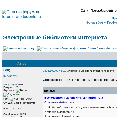
Санкт-Петербургский г
Пр
Фотоальбом
•
Профи
Электронные библиотеки интернета
Список форумов forum.freestudents.r
Автор
Pofig
06.10.2007 6:19
Электронные библиотеки интернета
цитировать
Список не то, чтобы очень новый, но все еще ак
Репутация
: +10
Возраст: 20
Гороскоп:
Цитата:
Все электронные библиотеки интернета
Пол:
Основные библиотеки:
Откуда: Санкт-Петербург
1 http://lib.ru/ -- именно отсюда надо начинать любой п
ВУЗ: СПб ГУАП
2 http://lib.aldebaran.ru/
Сообщения: 1635
3 http://www.oldmaglib.com/