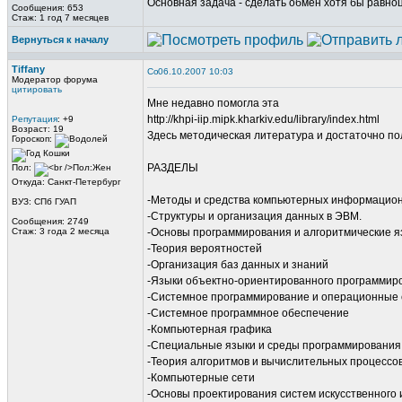
Основная задача - сделать обмен хотя бы равно
Сообщения: 653
Стаж: 1 год 7 месяцев
Вернуться к началу
Tiffany
06.10.2007 10:03
Модератор форума
цитировать
Мне недавно помогла эта
http://khpi-iip.mipk.kharkiv.edu/library/index.html
Репутация
: +9
Возраст: 19
Здесь методическая литература и достаточно пол
Гороскоп:
РАЗДЕЛЫ
Пол:
Откуда: Санкт-Петербург
-Методы и средства компьютерных информацион
ВУЗ: СПб ГУАП
-Структуры и организация данных в ЭВМ.
Сообщения: 2749
Стаж: 3 года 2 месяца
-Основы программирования и алгоритмические я
-Теория вероятностей
-Организация баз данных и знаний
-Языки объектно-ориентированного программир
-Системное программирование и операционные
-Системное программное обеспечение
-Компьютерная графика
-Специальные языки и среды программирования
-Теория алгоритмов и вычислительных процессо
-Компьютерные сети
-Основы проектирования систем искусственного 