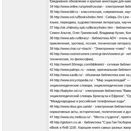
Ежедневное обновление и краткие аннотации для кажо
34 http://www.online.ru/sp/eel/russian - электронная би
35 http://www.bibl.ru - классическая, современная, н
36 http://www.sol.ru/Books/index.html - Сибирь On-L
языке, периодика, художественная литература, научн
37 http://ok.zhitinsky.spb.ru/library/index.htm - би
Семен Альтов, Олег Гриневский, Владимир Кунин, Кон
38 http://www.adv.ru/library/ - библиотека ADV - oче
приключения, эротика), поэзия, техническая литератур
39 http://www.chat.ru/~rbach/ - "Электронное чтиво"
40 http://www.rosinstrument.com/cgi-bin/showtext.pl 
техническая, по философии).
41 http://www4.50megs.com/bibliotekt/ - сетевая библ
42 http://www.palmpc.ru - новая, оригинальная библи
43 http://www.saslib.ru/ - объемная библиотека книг н
44 http://www.encyclopedia.ru/ - "Мир энциклопедий
энциклопедические словари, энциклопедические спра
45 http://babylon.nd.ru/ - электронная библиотека "В
энциклопедический словарь Брокгауза и Ефрона", "О
"Международные и российские телефонные коды".
46 http://www.nbuv.gov.ua/eb/ - электронная библиот
нормативные акты, исторические, политические и дух
47 http://www.stu.melissa.ru/ - "Мечта студента", при
48 http://gisborn.co.uk - библиотека "Сэра Гая Гисб
eBook и ReB 1100. Хорошие книги самых разных жанр