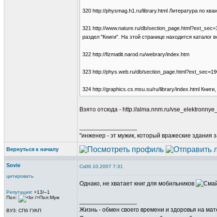
320 http://physmag.h1.ru/library.html Литература по кв
321 http://www.nature.ru/db/section_page.html?ext_s
раздел "Книги". На этой странице находится каталог 
322 http://fizmatlit.narod.ru/webrary/index.htm
323 http://phys.web.ru/db/section_page.html?ext_sec=
324 http://graphics.cs.msu.su/ru/library/index.html 
Взято отсюда - http://alma.nnm.ru/vse_elektronnye_
_________________
"инженер - эт мужик, который вражеские здания з
Вернуться к началу
Sovie
06.10.2007 7:31
цитировать
Однако, не хватает книг для мобильников
Репутация
: +13/–1
Пол:
_________________
Жизнь - обмен своего времени и здоровья на ма
ВУЗ: СПб ГУАП