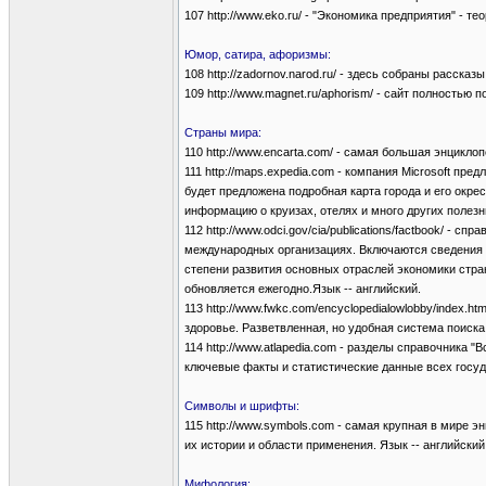
107 http://www.eko.ru/ - "Экономика предприятия" - т
Юмор, сатира, афоризмы:
108 http://zadornov.narod.ru/ - здесь собраны расска
109 http://www.magnet.ru/aphorism/ - сайт полностью
Страны мира:
110 http://www.encarta.com/ - самая большая энциклоп
111 http://maps.expedia.com - компания Microsoft пр
будет предложена подробная карта города и его окр
информацию о круизах, отелях и много других полезн
112 http://www.odci.gov/cia/publications/factbook/ -
международных организациях. Включаются сведения о
степени развития основных отраслей экономики стр
обновляется ежегодно.Язык -- английский.
113 http://www.fwkc.com/encyclopedialowlobby/index.
здоровье. Разветвленная, но удобная система поиска.
114 http://www.atlapedia.com - разделы справочника "
ключевые факты и статистические данные всех госуда
Символы и шрифты:
115 http://www.symbols.com - самая крупная в мире эн
их истории и области применения. Язык -- английский
Мифология: