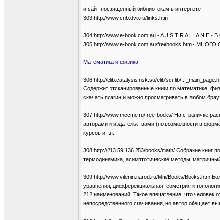
и сайт посвященный библиотекам в интернете
303 http://www.cnb.dvo.ru/links.htm
304 http://www.e-book.com.au - A U S T R A L I A N E -
305 http://www.e-book.com.au/freebooks.htm - М
Математика и физика
306 http://elib.catalysis.nsk.su/elib/sci-lib/..._main_page.h
Содержит отсканированные книги по математике, физ
скачать плагин и можно просматривать в любом брау
307 http://www.mccme.ru/free-books/ На страничке р
авторами и издательствами (по возможности в форме
курсов и т.п.
308 http://213.59.136.253/books/math/ Собрание книг
термодинамика, асимптотические методы, матричный
309 http://www.vilenin.narod.ru/Mm/Books/Books.htm
уравнения, дифференциальная геометрия и топология, 
212 наименований. Такое впечатление, что человек 
непосредственного скачивания, но автор обещает вы