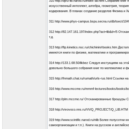
310 http://djvu-lib.narod.ru/index-all.html Собрание к
искусственный интеллект, алгебра, геометрия, теори
кодирования. В планах создание разделов Физика и Хи
311 http://www.phys-campus.bspu.secna.ru/db/tsect/10
312 http://82.147.161.197/index.php?act=lib&d=/5 Отс
т.д.
313 http://ftp.kinetics.nsc.ru/chichinin/rbooks.htm 
имеются книги по физике, математике и программиро
314 http://133.1.68.50/likbez Следуя инстукциям на 
довольно большого собрания книг по математике и ф
315 http://fnmath.chat.ru/rumath/urls-rus.html Ссылк
316 http://www.mccme.ru/mmmf-lectures/books/books/
317 http://plm.mccme.ru/ Отсканированные брошуры С
318 http://vivovoco.nns.ru/VV/Q_PROJECT/Q_LIB.HTM 
319 http://www.scintific.narod.ru/nlib Более полусот
самоорганизации и т.п.). Книги на русском и английск