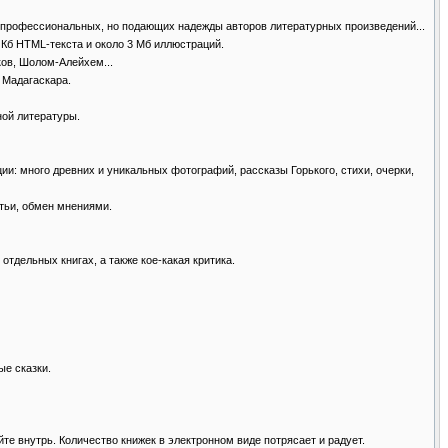
ку непрофессиональных, но подающих надежды авторов литературных произведений...
0 Кб HTML-текста и около 3 Мб иллюстраций.
еков, Шолом-Алейхем...
о Мадагаскара.
ной литературы.
ии: много древних и уникальных фотографий, рассказы Горького, стихи, очерки,
атьи, обмен мнениями.
 отдельных книгах, а также кое-какая критика.
ые сказки.
яйте внутрь. Количество книжек в электронном виде потрясает и радует.