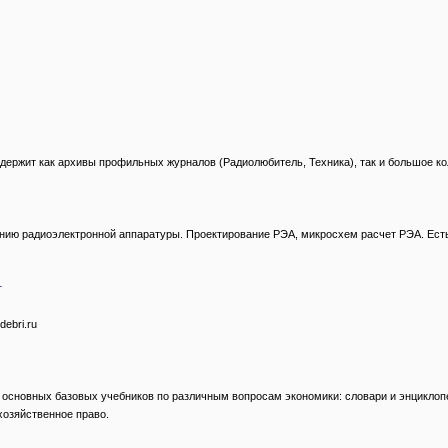
ержит как архивы профильных журналов (Радиолюбитель, Техника), так и большое кол
нию радиоэлектронной аппаратуры. Проектирование РЭА, микросхем расчет РЭА. Есть 
г
debri.ru
и основных базовых учебников по различным вопросам экономики: словари и энциклопе
хозяйственное право.