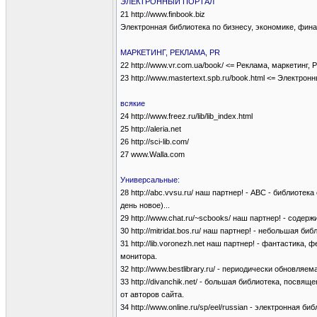
ЭЛЕКТРОННЫЙ ПОРТАЛ
21 http://www.finbook.biz
Электронная библиотека по бизнесу, экономике, фи
МАРКЕТИНГ, РЕКЛАМА, PR
22 http://www.vr.com.ua/book/ <= Реклама, маркетинг, 
23 http://www.mastertext.spb.ru/book.html <= Электрон
всякие
24 http://www.freez.ru/lib/lib_index.html
25 http://aleria.net
26 http://sci-lib.com/
27 www.Walla.com
Универсальные:
28 http://abc.vvsu.ru/ наш партнер! - ABC - библиот
день новое)...
29 http://www.chat.ru/~scbooks/ наш партнер! - сод
30 http://mitridat.bos.ru/ наш партнер! - небольшая б
31 http://lib.voronezh.net наш партнер! - фантастика
монитора.
32 http://www.bestlibrary.ru/ - периодически обновляем
33 http://divanchik.net/ - большая библиотека, пос
от авторов сайта.
34 http://www.online.ru/sp/eel/russian - электронная би