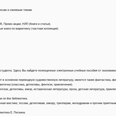
нансам и смежным темам.
PR, Промо акции, НЛП (Книги и статьи).
ные книги по маркетингу (частная коллекция)
ека студента. Здесь Вы найдете полноценные электронные учебные пособия от экономик
ержит в основном переводную художественную литературу, имеется также фантастика, ф
иблиотечка (классика, детективы, фентези, приключения).
, фентази, детективы, юмор, историческая литература, проза, детская литература, прикл
ая on-line библиотека.
вященная мистике, поэзии, детективам, юмору, триллерам, мелодрамам и прочим приятн
блиотека Е. Пескина.