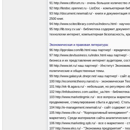
91 http://www.citforum.ru - очень большое количест
92 http://listdoc.opennet.ru - ListDoc - компьютерна
93 http://document.newmail.ru/ - книги и документац
2500 книг.
94 http://www.sciteclibrary.com/rus/indexru.html - н
95 http://lib.toxy.cv.ua/ - библиотека содержит доку
технологии интернет, компьютерная безопасность, кр
Экономическая и правовая литература:
96 http://ipprolaw.com/lib.html наш партнер! - юриди
97 http://www.devbusiness.ru/index.html наш партнер
бизнеса и их представление интернет аудитории, со
98 http://www.iet.ru/ наш партнер! - Институт Эконо
политические и общественные темы.
99 http://www.galasyuk.dnepr.net/ наш партнер! - с
100 http://economictheory.narod.ru - экономическая Те
101 http://ek-lit.agava.ru/ - небольшая, но регулярн
102 http://infobusiness.com.ua/doc_ua.htm - библиоте
103 http://www.marketingmix.ru/ - все вопросы марке
продвижение, стимулирование сбыта и другие). Стать
104 http://e-management.newmail.ru/ - сайт содержит
105 http://www.cfin.ru/ - "Корпоративный менеджмен
маркетингу. Среди материалов сайта аналитические с
106 http://www.marketing.spb.ru/ - все о маркетинге - ста
107 http://www.eko.ru/ - "Экономика предприятия" - т