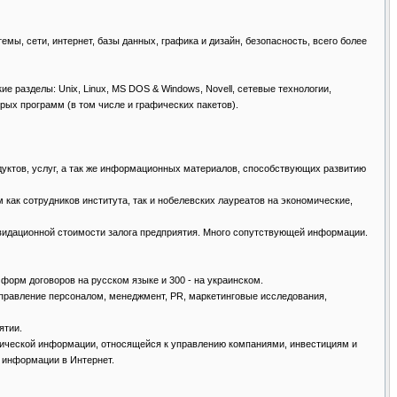
емы, сети, интернет, базы данных, графика и дизайн, безопасность, всего более
акие разделы: Unix, Linux, MS DOS & Windows, Novell, сетевые технологии,
рых программ (в том числе и графических пакетов).
продуктов, услуг, а так же информационных материалов, способствующих развитию
ам как сотрудников института, так и нобелевских лауреатов на экономические,
ликвидационной стоимости залога предприятия. Много сопутствующей информации.
00 форм договоров на русском языке и 300 - на украинском.
м, управление персоналом, менеджмент, PR, маркетинговые исследования,
ятии.
литической информации, относящейся к управлению компаниями, инвестициям и
и информации в Интернет.