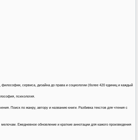
и, философии, сервиса, дизайна до права и социологии (более 420 единиц и каждый
илософия, психология.
ючения. Поиск по жанру, автору и названию книги. Разбивка текстов для чтения с
ым мелочам. Ежедневное обновление и краткие аннотации для кажого произведения