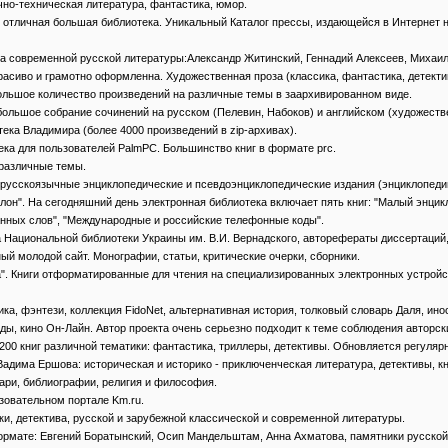
аучно-техническая литература, фантастика, юмор.
ine - отличная большая библиотека. Уникальный Каталог прессы, издающейся в Интерне
иблиотека современной русской литературы:Александр Житинский, Геннадий Алексеев, Мих
нь красиво и грамотно оформленна. Художественная проза (классика, фантастика, детекти
 - большое количество произведений на различные темы в заархивированном виде.
 - небольшое собрание сочинений на русском (Пелевин, Набоков) и английском (художест
иотека Владимира (более 4000 произведений в zip-архивах).
отека для пользователей PalmPC. Большинство книг в формате prc.
а различные темы.
" — русскоязычные энциклопедические и псевдоэнциклопедические издания (энциклопед
Вавилон". На сегодняшний день электронная библиотека включает пять книг: "Малый эн
анных слов", "Международные и российские телефонные коды".
ека Национальной библиотеки Украины им. В.И. Вернадского, авторефераты диссертаций
ятный молодой сайт. Монографии, статьи, критические очерки, сборники.
борна". Книги отформатированные для чтения на специализированных электронных устро
антастика, фэнтези, коллекция FidoNet, альтернативная история, толковый словарь Даля, 
ды, кино Он-Лайн. Автор проекта очень серьезно подходит к теме соблюдения авторск
е 200 книг различной тематики: фантастика, триллеры, детективы. Обновляется регуляр
лки Вадима Ершова: историческая и историко - приключенческая литература, детективы, 
ари, библиографии, религия и философия.
разовательном портале Km.ru.
тики, детектива, русской и зарубежной классической и современной литературы.
f формате: Евгений Боратынский, Осип Мандельштам, Анна Ахматова, памятники русской