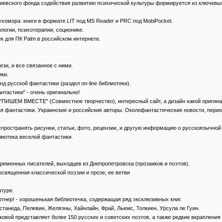
ека Киевского фонда содействия развитию психической культуры формируется из ключев
 Мухомора: книги в формате LIT под MS Reader и PRC под MobiPocket.
хологии, психотерапии, соционике.
тек для ПК Palm в российском интернете.
нтези, и все связанное с ними.
ики.
 фонд русской фантастики (раздел on-line библиотеки).
фантастики" - очень оригинально!
тика "ПИШЕМ ВМЕСТЕ" (Совместное творчество), интересный сайт, а дизайн какой оригин
рская фантастики. Украинские и российские авторы. Околофантастические новости, пери
 и распространять рисунки, статьи, фото, рецензии, и другую информацию о русскоязыч
библиотека веселой фантастики.
т современных писателей, выходцев из Днепропетровска (прозаиков и поэтов).
 посвященная классической поэзии и прозе, ее ветви
атуре.
ш партнер! - хорошенькая библиотечка, содержащая ряд эксклюзивных книг.
кие, Кастанеда, Пелевин, Желязны, Хайнлайн, Фрай, Льюис, Толкиен, Урсула ле Гуин.
ольниковой представляет более 150 русских и советских поэтов, а также редкие вкрапл