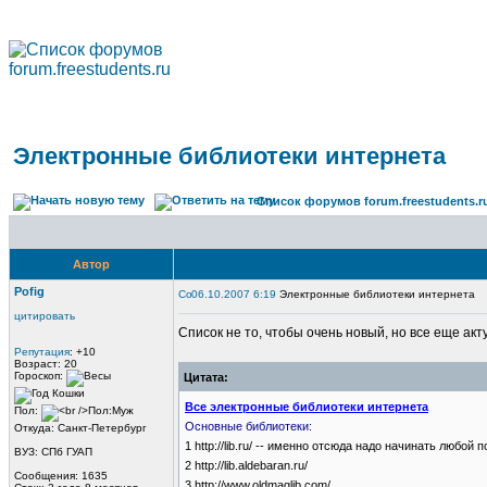
Электронные библиотеки интернета
Список форумов forum.freestudents.r
Автор
Pofig
06.10.2007 6:19
Электронные библиотеки интернета
цитировать
Список не то, чтобы очень новый, но все еще ак
Репутация
: +10
Возраст: 20
Гороскоп:
Цитата:
Все электронные библиотеки интернета
Пол:
Основные библиотеки:
Откуда: Санкт-Петербург
1 http://lib.ru/ -- именно отсюда надо начинать любой п
ВУЗ: СПб ГУАП
2 http://lib.aldebaran.ru/
Сообщения: 1635
3 http://www.oldmaglib.com/