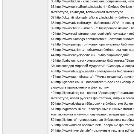
35 http://www.bibl.ru - классическая, современная, н
36 http://www.sol.ru/Books/index.html - Сибирь On-L
литература, самиздат, техническая литература.
37 http://ok.zhitinsky.spb.ru/library/index.htm - б
38 http://www.adv.ru/library/ - библиотека ADV - oче
39 http://www.chat.ru/~rbach/ - "Электронное чтиво"
40 http://www.rosinstrument.com/cgi-bin/showtext.pl
41 http://www4.50megs.com/bibliotekt/ - сетевая библ
42 http://www.palmpc.ru - новая, оригинальная библи
43 http://www.saslib.ru/ - объемная библиотека книг н
44 http://www.encyclopedia.ru/ - "Мир энциклопедий
45 http://babylon.nd.ru/ - электронная библиотека "
"Энциклопедия мировой мудрости", "Словарь иностр
46 http://www.nbuv.gov.ua/eb/ - электронная библиот
47 http://www.stu.melissa.ru/ - "Мечта студента", при
48 http://gisborn.co.uk - библиотека "Сэра Гая Гис
уклоном в приключения и фантастику.
49 http://litportal.org.ru/ - проект "Архивариус": ф
литература, новая русская фантастика, мифы и леген
50 http://www.aldebaran.50g.com/ - в библиотеке боле
51 http://vgershov.lib.ru/ - электронные книжные по
компьютерная и научно-популярная литература, слов
52 http://lib.km.ru/ - универсальная библиотека на об
53 http://oneworld.on.openave.net/ - собрание фантас
54 http://www.imwerden.de/ - различные тексты в pd