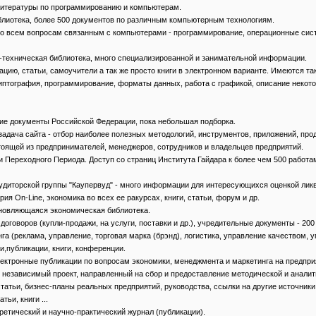
во литературы по программированию и компьютерам.
я библиотека, более 500 документов по различным компьютерным технологиям.
ия по всем вопросам связанным с компьютерами - программирование, операционные сист
аучно-техническая библиотека, много специализированной и занимательной информации.
ментацию, статьи, самоучители а так же просто книги в электронном варианте. Имеются т
иптография, программирование, форматы данных, работа с графикой, описание некото
ческие документы Российской Федерации, пока небольшая подборка.
! - задача сайта - отбор наиболее полезных методологий, инструментов, приложений, 
стоящей из предпринимателей, менеджеров, сотрудников и владельцев предприятий.
мики Переходного Периода. Доступ со страниц Института Гайдара к более чем 500 работ
айт аудиторской группы "Каупервуд" - много информации для интересующихся оценкой 
ория On-Line, экономика во всех ее ракурсах, книги, статьи, форум и др.
о обновляющаяся экономическая библиотека.
ка договоров (купли-продажи, на услуги, поставки и др.), учредительные документы - 2
тинга (реклама, управление, торговая марка (брэнд), логистика, управление качество
и,публикации, книги, конференции.
 электронные публикации по вопросам экономики, менеджмента и маркетинга на предпри
т" - независимый проект, направленный на сбор и предоставление методической и ана
татьи, бизнес-планы реальных предприятий, руководства, ссылки на другие источник
тьи, книги ...
еоретический и научно-практический журнал (публикации).