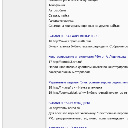
Компьютеры и телекоммуникации
Телефония
Автомобиль
Сварка, пайка
Гальванотехника
Ссылки на книги размещенные на других сайтах
БИБЛИОТЕКА РАДИОЛЮБИТЕЛЯ
16 http://www.cqham.ru/lib.htm
Внушительная библиотека по радиоделу. Собрание сод
Конструирование и технология РЭА от А. Лушникова
17 http://boroda3.nm.ru/
Небольшая полка с десятком книжек по конструирова
лакокрасочным материалам.
Раритетные издания. Электронные версии редких кни
18 http://n-t.org/ri/ <= Наука и техника
19 http://books.debri.ru/ <= Библиотечный коллектор от 
БИБЛИОТЕКА ВОЕВОДИНА
20 http://enbv.narod.ru
Для всех кто изучает экономику. Электронные верси
РR, предпринимательство, инвестиции, менеджмент, 