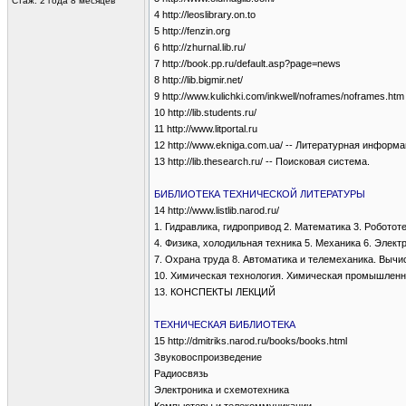
Стаж: 2 года 8 месяцев
4 http://leoslibrary.on.to
5 http://fenzin.org
6 http://zhurnal.lib.ru/
7 http://book.pp.ru/default.asp?page=news
8 http://lib.bigmir.net/
9 http://www.kulichki.com/inkwell/noframes/noframes.htm
10 http://lib.students.ru/
11 http://www.litportal.ru
12 http://www.ekniga.com.ua/ -- Литературная информ
13 http://lib.thesearch.ru/ -- Поисковая система.
БИБЛИОТЕКА ТЕХНИЧЕСКОЙ ЛИТЕРАТУРЫ
14 http://www.listlib.narod.ru/
1. Гидравлика, гидропривод 2. Математика 3. Роботот
4. Физика, холодильная техника 5. Механика 6. Элект
7. Охрана труда 8. Автоматика и телемеханика. Выч
10. Химическая технология. Химическая промышленно
13. КОНСПЕКТЫ ЛЕКЦИЙ
ТЕХНИЧЕСКАЯ БИБЛИОТЕКА
15 http://dmitriks.narod.ru/books/books.html
Звуковоспроизведение
Радиосвязь
Электроника и схемотехника