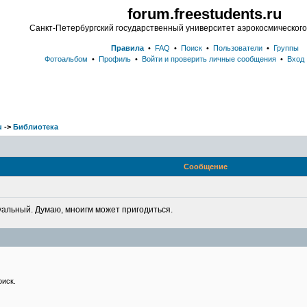
forum.freestudents.ru
Санкт-Петербургский государственный университет аэрокосмическог
Правила
•
FAQ
•
Поиск
•
Пользователи
•
Группы
Фотоальбом
•
Профиль
•
Войти и проверить личные сообщения
•
Вход
u
->
Библиотека
Сообщение
туальный. Думаю, мноигм может пригодиться.
оиск.