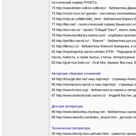
поэтический сервер РУНЕТа.
74 http://www.limber.volkov.ru/library/ - библиотек
75 http://const.ricor.ru/~garden - постоянно пополня
76 http://citycat.ru/litlib/cbibl_.html - библиотека 
77 http://liter.net/ - геопоэтический сервер Крымск
78 http://text.net.ru/ - проект "Общий Текст", много н
79 http://www.leoslibrary.nasha.com/ - подборка про
80 http://perfilov.narod.ru/ - "Ковчег" - библиотека ру
81 http://ilibrary.ru/ - библиотека Алексея Комарова,
82 http://maximgorkiy.narod.ru/index.HTM - "Народн
песни, повести, а также пьесы, статьи, литературные
83 http://graf-mur.holm.ru/ - Graf Mur. Аромат Восто
Авторские сборники сочинений:
84 http://khurgin.liter.net/ наш партнер! - страница
85 http://otumanova.narod.ru наш партнер! - страница
86 http://www.krotov.org/ - библиотека историка и ли
87 http://www.andreykostin.narod.ru/ - Андрей Костин: 
Детская литература:
88 http://www.dedushka.myokay.net - библиотека ска
89 http://www.niworld.com/index_skazki.htm - детская 
Техническая литература:
90 http://www.infocity.kiev.ua/main.html - грамотно 