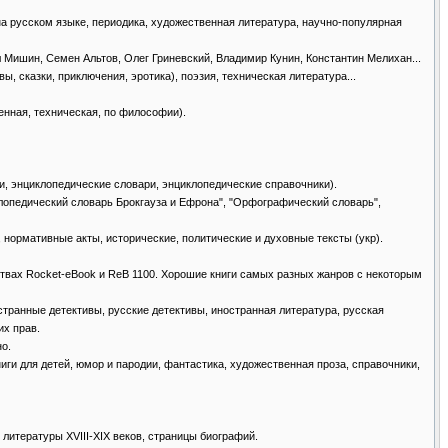
т на русском языке, периодика, художественная литература, научно-популярная
аил Мишин, Семен Альтов, Олег Гриневский, Владимир Кунин, Константин Мелихан...
вы, сказки, приключения, эротика), поэзия, техническая литература...
венная, техническая, по философии).
ии, энциклопедические словари, энциклопедические справочники).
циклопедический словарь Брокгауза и Ефрона", "Орфографический словарь",
, нормативные акты, исторические, политические и духовные тексты (укр).
йствах Rocket-eBook и ReB 1100. Хорошие книги самых разных жанров с некоторым
иностранные детективы, русские детективы, иностранная литература, русская
их прав.
но.
книги для детей, юмор и пародии, фантастика, художественная проза, справочники,
 литературы XVIII-XIX веков, страницы биографий.