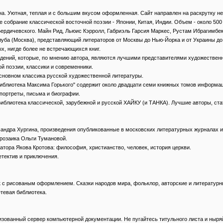
а Дивана. Уютная, теплая и с большим вкусом оформленная. Сайт направлен на раскрут
емое собрание классической восточной поэзии - Японии, Китая, Индии. Объем - около 50
Бориса Бердичевского. Майн Рид, Льюис Кэрролл, Габриэль Гарсия Маркес, Рустам Ибрагимб
ого клуба (Москва), представляющий литераторов от Москвы до Нью-Йорка и от Украины д
овых, нигде более не встречающихся книг.
изведений, которые, по мнению автора, являются лучшими представителями художествен
сской поэзии, классики и современники.
 в основном классика русской художественной литературы.
ая Библиотека Максима Горького" содержит около двадцати семи книжных томов информац
 портреты, письма и биографии.
ка. Библиотека классической, зарубежной и русской ХАЙКУ (и ТАНКА). Лучшие авторы, ст
 Александра Хургина, произведения опубликованные в московских литературных журналах и
 прозаика Ольги Тумановой.
тератора Якова Кротова: философия, христианство, человек, история церкви.
детектив и приключения.
зок с рисованым оформлением. Сказки народов мира, фольклор, авторские и литературн
сетевая библиотека.
организованный сервер компьютерной документации. Не пугайтесь титульного листа и ныр