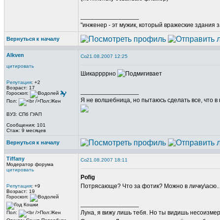
_________________
"инженер - эт мужик, который вражеские здания з
Вернуться к началу
Alkven
21.08.2007 12:25
цитировать
Шикаррррно
Репутация
: +2
Возраст: 17
_________________
Гороскоп:
Я не волшебница, но пытаюсь сделать все, что в м
Пол:
ВУЗ: СПб ГУАП
Сообщения: 101
Стаж: 9 месяцев
Вернуться к началу
Tiffany
21.08.2007 18:11
Модератор форума
цитировать
Pofig
Потрясающе? Что за фотик? Можно в личку\асю..
Репутация
: +9
Возраст: 19
Гороскоп:
_________________
Луна, я вижу лишь тебя. Но ты видишь несоизме
Пол: