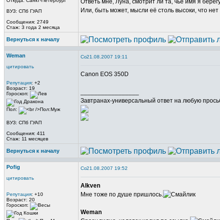
Откуда: Санкт-Петербург
Ответь мне, Луна, смотрит ли та, чьё имя я берег
Или, быть может, мысли её столь высоки, что нет
ВУЗ: СПб ГУАП
Сообщения: 2749
Стаж: 3 года 2 месяца
Вернуться к началу
Weman
21.08.2007 19:11
цитировать
Canon EOS 350D
Репутация
: +2
Возраст: 19
_________________
Гороскоп:
Завтранах-универсальный ответ на любую прось
Пол:
ВУЗ: СПб ГУАП
Сообщения: 411
Стаж: 11 месяцев
Вернуться к началу
Pofig
21.08.2007 19:52
цитировать
Alkven
Мне тоже по душе пришлось.
Репутация
: +10
Возраст: 20
Гороскоп:
Weman