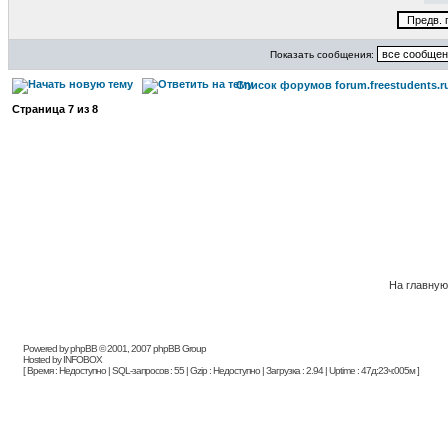
Показать сообщения:
Список форумов forum.freestudents.r
Страница
7
из
8
На главную
Powered by phpBB © 2001, 2007 phpBB Group
Hosted by INFOBOX
[ Время : Недоступно | SQL-запросов : 55 | Gzip : Недоступно | Загрузка : 2.94 | Uptime : 47д:23ч:005м ]