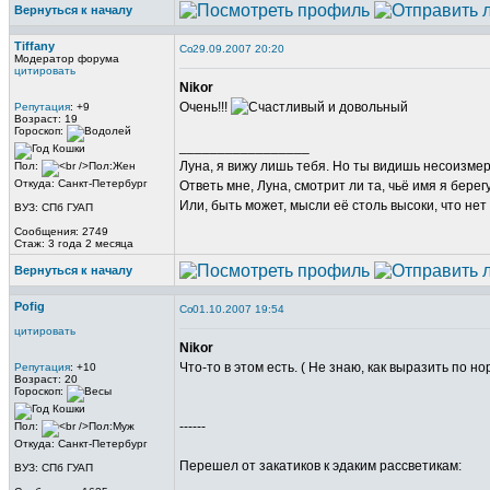
Вернуться к началу
Tiffany
29.09.2007 20:20
Модератор форума
цитировать
Nikor
Очень!!!
Репутация
: +9
Возраст: 19
Гороскоп:
_________________
Луна, я вижу лишь тебя. Но ты видишь несоизме
Пол:
Откуда: Санкт-Петербург
Ответь мне, Луна, смотрит ли та, чьё имя я берег
Или, быть может, мысли её столь высоки, что нет
ВУЗ: СПб ГУАП
Сообщения: 2749
Стаж: 3 года 2 месяца
Вернуться к началу
Pofig
01.10.2007 19:54
цитировать
Nikor
Что-то в этом есть. ( Не знаю, как выразить по н
Репутация
: +10
Возраст: 20
Гороскоп:
------
Пол:
Откуда: Санкт-Петербург
Перешел от закатиков к эдаким рассветикам:
ВУЗ: СПб ГУАП