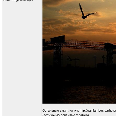
Стаж: 2 года 8 месяцев
Остальные закатики тут: http://gar.flamber.ru/pho
(потихоньку осваиваю фламер)