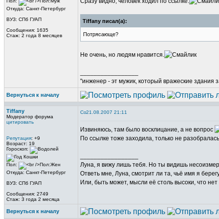
Сразу видно, человек ходил по ссылке.
Пол:
Откуда: Санкт-Петербург
ВУЗ: СПб ГУАП
Tiffany писал(а):
Сообщения: 1635
Потрясающе?
Стаж: 2 года 8 месяцев
Не очень, но людям нравится.
_________________
"инженер - эт мужик, который вражеские здания з
Вернуться к началу
Tiffany
21.08.2007 21:11
Модератор форума
цитировать
Извиняюсь, там было восклицание, а не вопрос
По ссылке тоже заходила, только не разобралась,
Репутация
: +9
Возраст: 19
Гороскоп:
_________________
Луна, я вижу лишь тебя. Но ты видишь несоизме
Пол:
Откуда: Санкт-Петербург
Ответь мне, Луна, смотрит ли та, чьё имя я берег
Или, быть может, мысли её столь высоки, что нет
ВУЗ: СПб ГУАП
Сообщения: 2749
Стаж: 3 года 2 месяца
Вернуться к началу