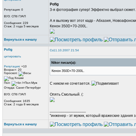
Pofig
3-я фотография супер! Эффектно выбрал сюжет.
Репутация: 0
ВУЗ: СПб ГУАП
А я выложу вот этот кадр - Абхазия, Новоафонск
Сообщения: 229
Кенон 350D+70-200L.
Стаж: 2 года 5 месяцев
Вернуться к началу
Pofig
11.10.2007 21:54
цитировать
Nikor писал(а):
Репутация
: +10
Возраст: 20
Кенон 350D+70-200L.
Гороскоп:
Пол:
С ником не сочетается.
Откуда: Санкт-Петербург
Опять Смольный. (:
ВУЗ: СПб ГУАП
Сообщения: 1635
Стаж: 2 года 8 месяцев
_________________
"инженер - эт мужик, который вражеские здания з
Вернуться к началу