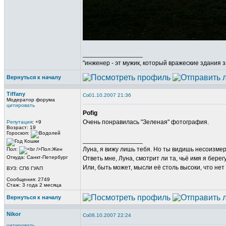
_________________
"инженер - эт мужик, который вражеские здания з
Вернуться к началу
Tiffany
01.10.2007 21:36
Модератор форума
цитировать
Pofig
Очень понравилась "Зеленая" фотография.
Репутация
: +9
Возраст: 19
Гороскоп:
_________________
Луна, я вижу лишь тебя. Но ты видишь несоизме
Пол:
Откуда: Санкт-Петербург
Ответь мне, Луна, смотрит ли та, чьё имя я берег
Или, быть может, мысли её столь высоки, что нет
ВУЗ: СПб ГУАП
Сообщения: 2749
Стаж: 3 года 2 месяца
Вернуться к началу
Nikor
08.10.2007 22:24
цитировать