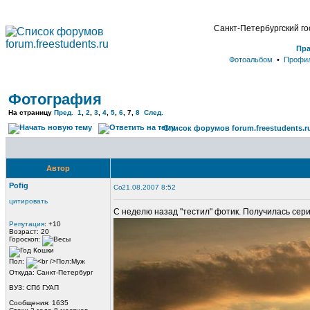
Санкт-Петербургский г
Пр
Фотоальбом
•
Профи
Фотография
На страницу
Пред.
1
,
2
,
3
,
4
,
5
,
6
,
7
,
8
След.
Список форумов forum.freestudents.r
Автор
Pofig
21.08.2007 8:52
цитировать
С неделю назад "тестил" фотик. Получилась сер
Репутация
: +10
Возраст: 20
Гороскоп:
Пол:
Откуда: Санкт-Петербург
ВУЗ: СПб ГУАП
Сообщения: 1635