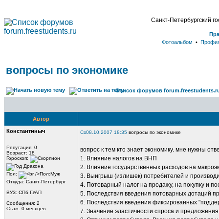
Санкт-Петербургский г
Пр
Фотоальбом
•
Профи
вопросы по экономике
Список форумов forum.freestudents.r
Автор
Константиныч
08.10.2007 18:35
вопросы по экономике
Репутация: 0
вопрос к тем кто знает экономику. мне нужны от
Возраст: 18
1. Влияние налогов на ВНП
Гороскоп:
2. Влияние государственных расходов на макроэ
Пол:
3. Выигрыш (излишек) потребителей и производ
Откуда: Санкт-Петербург
4. Потоварный налог на продажу, на покупку и п
ВУЗ: СПб ГУАП
5. Последствия введения потоварных дотаций п
6. Последствия введения фиксированных "подде
Сообщения: 2
Стаж: 0 месяцев
7. Значение эластичности спроса и предложения