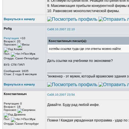
8. Оптимум потребителя. Реакция потребителя н
9. Максимизация прибыли конкурентной фирмы в
10. Равновесие монополистической фирмы.
Вернуться к началу
Pofig
08.10.2007 22:10
Репутация
: +10
Константиныч писал(а):
Возраст: 20
Гороскоп:
хотябы ссылки туда где эти ответы можно найти
Пол:
Откуда: Санкт-Петербург
Дать ссылки на учебники по экономике?
ВУЗ: СПб ГУАП
_________________
Сообщения: 1635
Стаж: 2 года 8 месяцев
"инженер - эт мужик, который вражеские здания з
Вернуться к началу
Константиныч
08.10.2007 23:54
Репутация: 0
Давайте. Буду рад любой инфе.
Возраст: 18
Гороскоп:
_________________
Пол:
Помни ! Каждая украденная программа - удар по 
Откуда: Санкт-Петербург