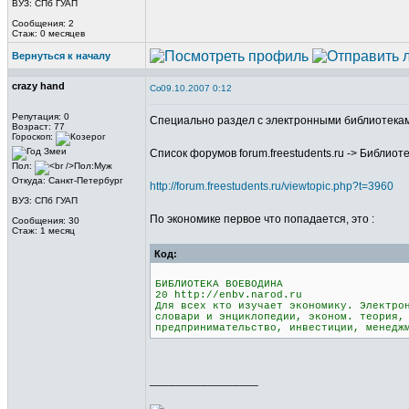
ВУЗ: СПб ГУАП
Сообщения: 2
Стаж: 0 месяцев
Вернуться к началу
crazy hand
09.10.2007 0:12
Репутация: 0
Специально раздел с электронными библиотека
Возраст: 77
Гороскоп:
Список форумов forum.freestudents.ru -> Библио
Пол:
Откуда: Санкт-Петербург
http://forum.freestudents.ru/viewtopic.php?t=3960
ВУЗ: СПб ГУАП
По экономике первое что попадается, это :
Сообщения: 30
Стаж: 1 месяц
Код:
БИБЛИОТЕКА ВОЕВОДИНА
20 http://enbv.narod.ru
Для всех кто изучает экономику. Электро
словари и энциклопедии, эконом. теория,
предпринимательство, инвестиции, менедж
_________________