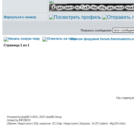
Вернуться к началу
Показать сообщения:
Список форумов forum.freestudents.r
Страница
1
из
1
На главную
Powered by phpBB © 2001, 2007 phpBB Group
Hosted by INFOBOX
[ Время : Недоступно | SQL-запросов : 22 | Gzip : Недоступно | Загрузка : 14.25 | Uptime : 46д:20ч:14м ]