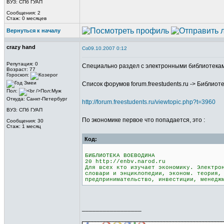
ВУЗ: СПб ГУАП
Сообщения: 2
Стаж: 0 месяцев
Вернуться к началу
crazy hand
09.10.2007 0:12
Репутация: 0
Специально раздел с электронными библиотека
Возраст: 77
Гороскоп:
Список форумов forum.freestudents.ru -> Библио
Пол:
Откуда: Санкт-Петербург
http://forum.freestudents.ru/viewtopic.php?t=3960
ВУЗ: СПб ГУАП
По экономике первое что попадается, это :
Сообщения: 30
Стаж: 1 месяц
Код:
БИБЛИОТЕКА ВОЕВОДИНА
20 http://enbv.narod.ru
Для всех кто изучает экономику. Электро
словари и энциклопедии, эконом. теория,
предпринимательство, инвестиции, менедж
_________________