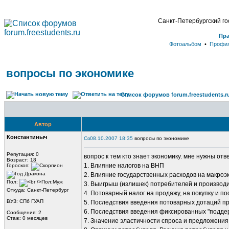
Санкт-Петербургский г
Пр
Фотоальбом
•
Профи
вопросы по экономике
Список форумов forum.freestudents.r
Автор
Константиныч
08.10.2007 18:35
вопросы по экономике
Репутация: 0
вопрос к тем кто знает экономику. мне нужны от
Возраст: 18
1. Влияние налогов на ВНП
Гороскоп:
2. Влияние государственных расходов на макроэ
Пол:
3. Выигрыш (излишек) потребителей и производ
Откуда: Санкт-Петербург
4. Потоварный налог на продажу, на покупку и п
ВУЗ: СПб ГУАП
5. Последствия введения потоварных дотаций п
6. Последствия введения фиксированных "подде
Сообщения: 2
Стаж: 0 месяцев
7. Значение эластичности спроса и предложения