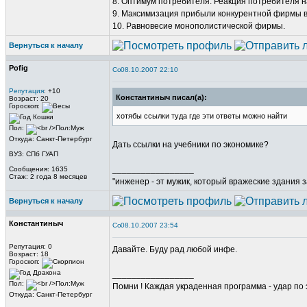
8. Оптимум потребителя. Реакция потребителя н
9. Максимизация прибыли конкурентной фирмы в
10. Равновесие монополистической фирмы.
Вернуться к началу
Pofig
08.10.2007 22:10
Репутация
: +10
Константиныч писал(а):
Возраст: 20
Гороскоп:
хотябы ссылки туда где эти ответы можно найти
Пол:
Откуда: Санкт-Петербург
Дать ссылки на учебники по экономике?
ВУЗ: СПб ГУАП
_________________
Сообщения: 1635
Стаж: 2 года 8 месяцев
"инженер - эт мужик, который вражеские здания з
Вернуться к началу
Константиныч
08.10.2007 23:54
Репутация: 0
Давайте. Буду рад любой инфе.
Возраст: 18
Гороскоп:
_________________
Пол:
Помни ! Каждая украденная программа - удар по 
Откуда: Санкт-Петербург