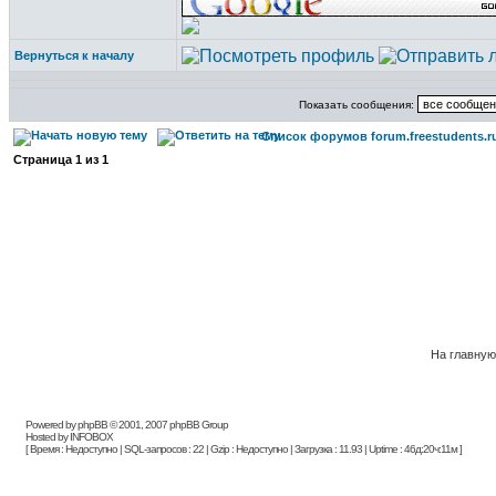
Вернуться к началу
Показать сообщения:
Список форумов forum.freestudents.r
Страница
1
из
1
На главную
Powered by phpBB © 2001, 2007 phpBB Group
Hosted by INFOBOX
[ Время : Недоступно | SQL-запросов : 22 | Gzip : Недоступно | Загрузка : 11.93 | Uptime : 46д:20ч:11м ]