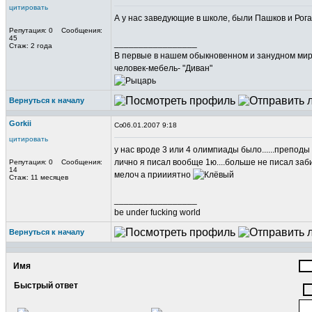
цитировать
А у нас заведующие в школе, были Пашков и Рога
Репутация: 0 Сообщения:
45
_________________
Стаж: 2 года
В первые в нашем обыкновенном и занудном мире,
человек-мебель- "Диван"
Вернуться к началу
Gorkii
06.01.2007 9:18
цитировать
у нас вроде 3 или 4 олимпиады было......преподы в
лично я писал вообще 1ю....больше не писал заби
Репутация: 0 Сообщения:
14
мелоч а приииятно
Стаж: 11 месяцев
_________________
be under fucking world
Вернуться к началу
Имя
Быстрый ответ