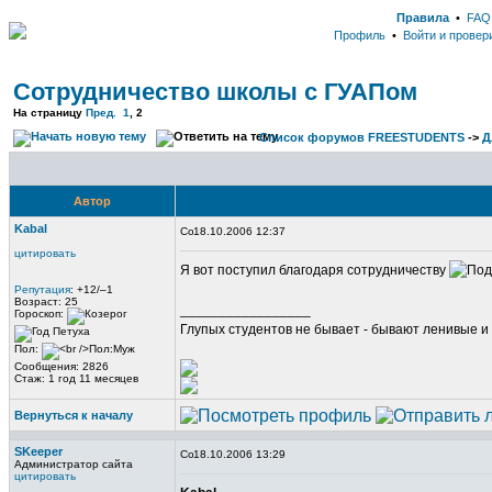
Правила
•
FAQ
Профиль
•
Войти и провер
Сотрудничество школы с ГУАПом
На страницу
Пред.
1
,
2
Список форумов FREESTUDENTS
->
Д
Автор
Kabal
18.10.2006 12:37
цитировать
Я вот поступил благодаря сотрудничеству
Репутация
: +12/–1
Возраст: 25
_________________
Гороскоп:
Глупых студентов не бывает - бывают ленивые и 
Пол:
Сообщения: 2826
Стаж: 1 год 11 месяцев
Вернуться к началу
SKeeper
18.10.2006 13:29
Администратор сайта
цитировать