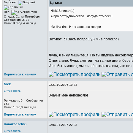
Гороскоп:
Цитата:
Nick13 писал(а):
Пол:
А про сотрудничество - лабуда это все!!!
Откуда: Санкт-Петербург
Сообщения: 2798
Стаж: 3 года 4 месяца
,бл бла бла. Не знаешь не говори
Вот-вот.. Я Васъ попрошу)) Мне помогло)
_________________
Луна, я вижу лишь тебя. Но ты видишь несоизме
Ответь мне, Луна, смотрит ли та, чьё имя я берег
Или, быть может, мысли её столь высоки, что нет
Вернуться к началу
Nick
21.10.2006 10:33
цитировать
Значит мне неповезло!
Репутация: 0 Сообщения:
162
Стаж: 1 год 9 месяцев
Вернуться к началу
Kamikadze666
04.01.2007 22:23
цитировать