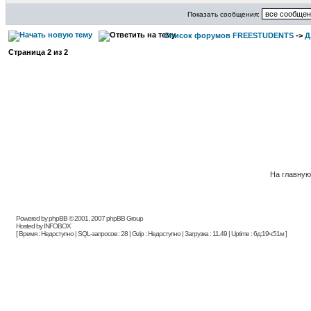
Показать сообщения:
Список форумов FREESTUDENTS
->
Д
Страница
2
из
2
На главну
Powered by phpBB © 2001, 2007 phpBB Group
Hosted by INFOBOX
[ Время : Недоступно | SQL-запросов : 28 | Gzip : Недоступно | Загрузка : 11.49 | Uptime : 6д:19ч:51м ]