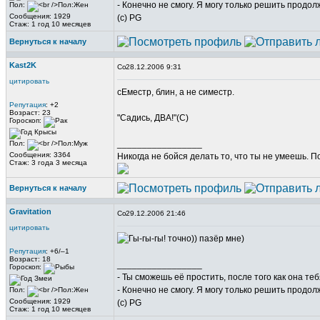
- Конечно не смогу. Я могу только решить продол
Пол:
Сообщения: 1929
(c) PG
Стаж: 1 год 10 месяцев
Вернуться к началу
Kast2K
28.12.2006 9:31
цитировать
сЕместр, блин, а не симестр.
Репутация
: +2
Возраст: 23
"Садись, ДВА!"(С)
Гороскоп:
_________________
Пол:
Сообщения: 3364
Никогда не бойся делать то, что ты не умеешь. 
Стаж: 3 года 3 месяца
Вернуться к началу
Gravitation
29.12.2006 21:46
цитировать
точно)) пазёр мне)
Репутация
: +6/–1
Возраст: 18
_________________
Гороскоп:
- Ты сможешь её простить, после того как она те
- Конечно не смогу. Я могу только решить продол
Пол:
Сообщения: 1929
(c) PG
Стаж: 1 год 10 месяцев