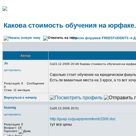
Какова стоимость обучения на юрфаке.
Список форумов FREESTUDENTS
->
Д
Автор
Jo
23.12.2006 20:46 Какова стоимость обучения на юрфаке
цитировать
Скролько стоит обучение на юридическом факуль
Есть ли вакантные места на 3 курсе, а то вот хочу
Репутация: 0 Сообщения:
4
Стаж: 11 месяцев
Вернуться к началу
foxneig
26.12.2006 20:51
цитировать
http://guap.ru/guap/priem/kontr2006.doc
тут все цены
Репутация: 0
Возраст: 18
Гороскоп: