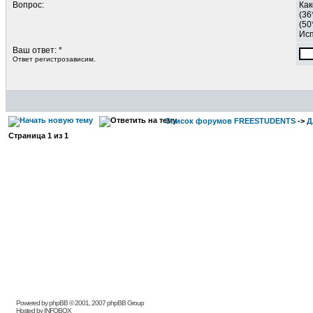
Вопрос:
Как
(36
(50
Исп
Ваш ответ: *
Ответ регистрозависим.
Список форумов FREESTUDENTS
->
Д
Страница
1
из
1
Powered by phpBB © 2001, 2007 phpBB Group
Hosted by INFOBOX