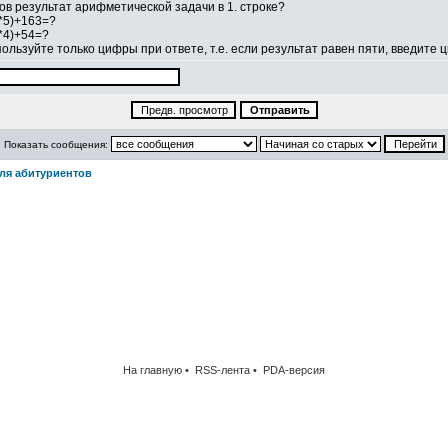
ов результат арифметической задачи в 1. строке?
*5)+163=?
*4)+54=?
ользуйте только цифры при ответе, т.е. если результат равен пяти, введите
Показать сообщения:
ля абитуриентов
На главную •
RSS-лента
•
PDA-версия