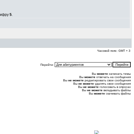
 цифру
5
.
Часовой пояс: GMT + 3
Перейти:
Вы
можете
начинать темы
Вы
можете
отвечать на сообщения
Вы
не можете
редактировать свои сообщения
Вы
не можете
удалять свои сообщения
Вы
не можете
голосовать в опросах
Вы
не можете
вкладывать файлы
Вы
можете
скачивать файлы