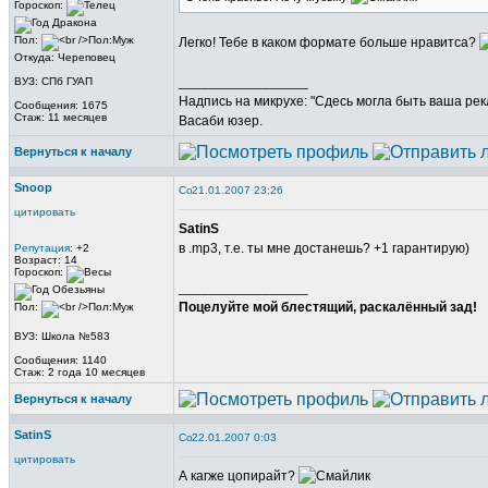
Гороскоп:
Пол:
Легко! Тебе в каком формате больше нравитса?
Откуда: Череповец
_________________
ВУЗ: СПб ГУАП
Надпись на микрухе: "Сдесь могла быть ваша рек
Сообщения: 1675
Стаж: 11 месяцев
Васаби юзер.
Вернуться к началу
Snoop
21.01.2007 23:26
цитировать
SatinS
в .mp3, т.е. ты мне достанешь? +1 гарантирую)
Репутация
: +2
Возраст: 14
Гороскоп:
_________________
Поцелуйте мой блестящий, раскалённый зад!
Пол:
ВУЗ: Школа №583
Сообщения: 1140
Стаж: 2 года 10 месяцев
Вернуться к началу
SatinS
22.01.2007 0:03
цитировать
А кагже цопирайт?