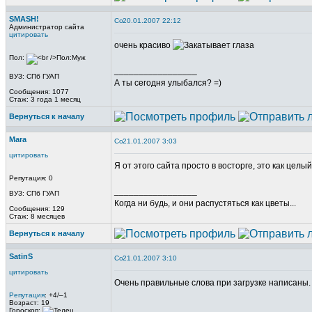
SMASH!
20.01.2007 22:12
Администратор сайта
цитировать
очень красиво
Пол:
_________________
ВУЗ: СПб ГУАП
А ты сегодня улыбался? =)
Сообщения: 1077
Стаж: 3 года 1 месяц
Вернуться к началу
Mara
21.01.2007 3:03
цитировать
Я от этого сайта просто в восторге, это как целы
Репутация: 0
_________________
ВУЗ: СПб ГУАП
Когда ни будь, и они распустяться как цветы...
Сообщения: 129
Стаж: 8 месяцев
Вернуться к началу
SatinS
21.01.2007 3:10
цитировать
Очень правильные слова при загрузке написаны.
Репутация
: +4/–1
Возраст: 19
_________________
Гороскоп: