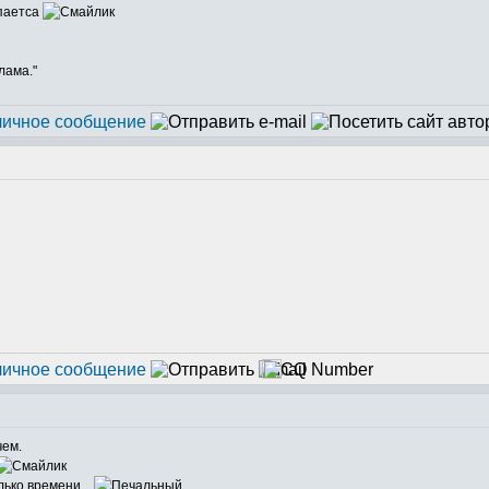
ыпаетса
лама."
чем.
ько времени...