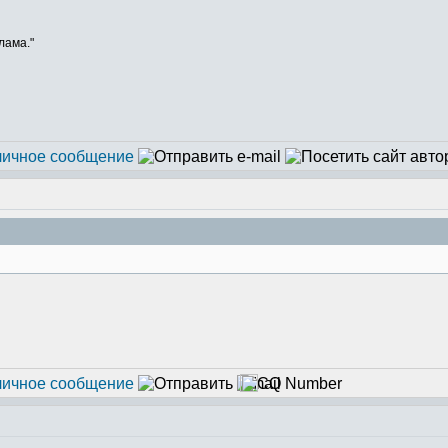
лама."