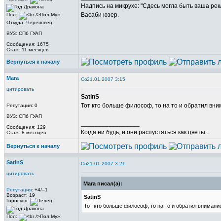
Надпись на микрухе: "Сдесь могла быть ваша рек
Васаби юзер.
Пол:
Откуда: Череповец
ВУЗ: СПб ГУАП
Сообщения: 1675
Стаж: 11 месяцев
Вернуться к началу
Mara
21.01.2007 3:15
цитировать
SatinS
Тот кто больше философ, то на то и обратил вн
Репутация: 0
ВУЗ: СПб ГУАП
_________________
Сообщения: 129
Когда ни будь, и они распустяться как цветы...
Стаж: 8 месяцев
Вернуться к началу
SatinS
21.01.2007 3:21
цитировать
Mara писал(а):
Репутация
: +4/–1
Возраст: 19
SatinS
Гороскоп:
Тот кто больше философ, то на то и обратил вниман
Пол: