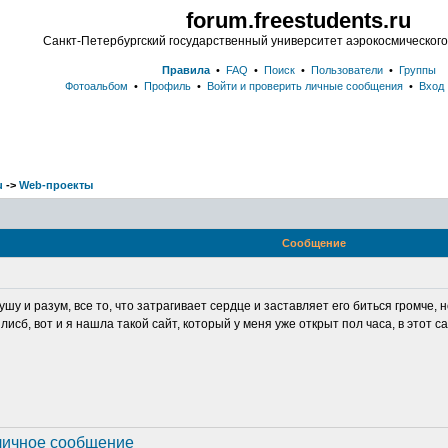
forum.freestudents.ru
Санкт-Петербургский государственный университет аэрокосмическог
Правила
•
FAQ
•
Поиск
•
Пользователи
•
Группы
Фотоальбом
•
Профиль
•
Войти и проверить личные сообщения
•
Вход
u
->
Web-проекты
Сообщение
ушу и разум, все то, что затрагивает сердце и заставляет его биться громче,
лисб, вот и я нашла такой сайт, который у меня уже открыт пол часа, в этот 