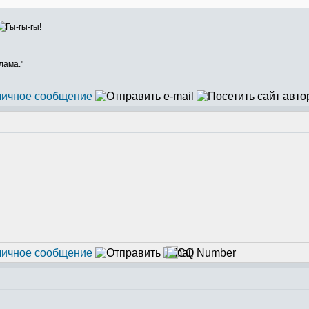
лама."