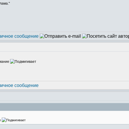
лама."
имание
ие