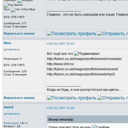
Гороскоп:
_________________
Пол:
Главное - это не быть хорошим или злым. Главно
ВУЗ: СПб ГУАП
Сообщения: 177
Стаж: 9 месяцев
Вернуться к началу
Mara
21.01.2007 20:43
цитировать
Вот ещё кое что
http://fubon.co.uk/images/portfolio/web/rosedale/
Репутация: 0
http://www.shit.ru/
ВУЗ: СПб ГУАП
http://fubon.co.uk/images/portfolio/web/anand/
Сообщения: 129
http://fubon.co.uk/images/portfolio/web/mp3/
Стаж: 8 месяцев
_________________
Когда ни будь, и они распустяться как цветы...
Вернуться к началу
SatinS
21.01.2007 21:29
цитировать
Snoop писал(а):
Репутация
: +4/–1
Возраст: 19
Очень красиво! Хочу музыку