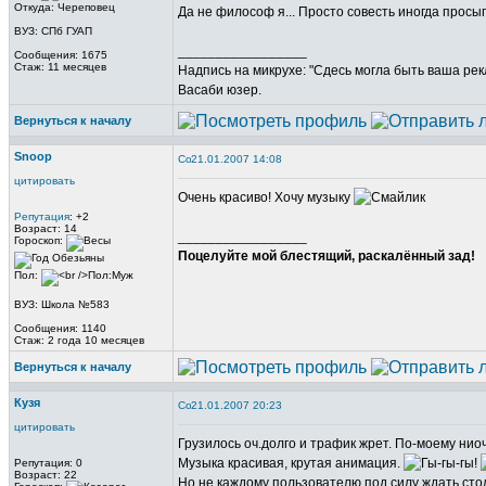
Откуда: Череповец
Да не философ я... Просто совесть иногда прос
ВУЗ: СПб ГУАП
_________________
Сообщения: 1675
Стаж: 11 месяцев
Надпись на микрухе: "Сдесь могла быть ваша рек
Васаби юзер.
Вернуться к началу
Snoop
21.01.2007 14:08
цитировать
Очень красиво! Хочу музыку
Репутация
: +2
Возраст: 14
_________________
Гороскоп:
Поцелуйте мой блестящий, раскалённый зад!
Пол:
ВУЗ: Школа №583
Сообщения: 1140
Стаж: 2 года 10 месяцев
Вернуться к началу
Кузя
21.01.2007 20:23
цитировать
Грузилось оч.долго и трафик жрет. По-моему нио
Музыка красивая, крутая анимация.
Репутация: 0
Возраст: 22
Но не каждому пользователю под силу ждать стол