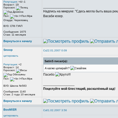
Репутация
: +4/–1
Возраст: 19
_________________
Гороскоп:
Надпись на микрухе: "Сдесь могла быть ваша рек
Васаби юзер.
Пол:
Откуда: Череповец
ВУЗ: СПб ГУАП
Сообщения: 1675
Стаж: 11 месяцев
Вернуться к началу
Snoop
22.01.2007 0:09
цитировать
SatinS писал(а):
Репутация
: +2
Возраст: 14
А кагже цопирайт?
Гороскоп:
Пасибо
Пол:
_________________
ВУЗ: Школа №583
Поцелуйте мой блестящий, раскалённый зад!
Сообщения: 1140
Стаж: 2 года 10 месяцев
Вернуться к началу
BooM!ER
01.02.2007 3:56
цитировать