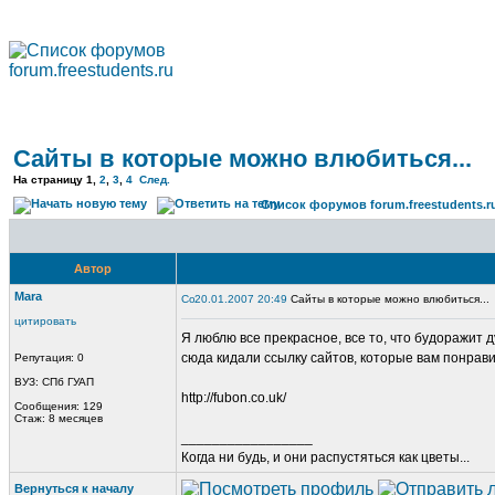
Сайты в которые можно влюбиться...
На страницу
1
,
2
,
3
,
4
След.
Список форумов forum.freestudents.r
Автор
Mara
20.01.2007 20:49
Сайты в которые можно влюбиться...
цитировать
Я люблю все прекрасное, все то, что будоражит д
сюда кидали ссылку сайтов, которые вам понрави
Репутация: 0
ВУЗ: СПб ГУАП
http://fubon.co.uk/
Сообщения: 129
Стаж: 8 месяцев
_________________
Когда ни будь, и они распустяться как цветы...
Вернуться к началу