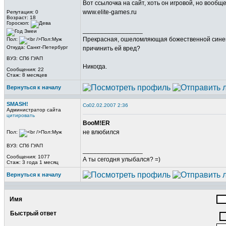
Вот ссылочка на сайт, хоть он игровой, но вообщ
www.elite-games.ru
Репутация: 0
Возраст: 18
Гороскоп:
_________________
Прекрасная, ошеломляющая божественной синевой
Пол:
Откуда: Санкт-Петербург
причинить ей вред?
ВУЗ: СПб ГУАП
Никогда.
Сообщения: 22
Стаж: 8 месяцев
Вернуться к началу
SMASH!
02.02.2007 2:36
Администратор сайта
цитировать
BooM!ER
не влюбился
Пол:
ВУЗ: СПб ГУАП
_________________
Сообщения: 1077
А ты сегодня улыбался? =)
Стаж: 3 года 1 месяц
Вернуться к началу
Имя
Быстрый ответ