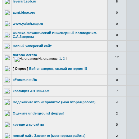
leverart.spb.ru
8
agni.bbse.org
0
www.yaltch.cap.ru
0
Физико-Механический Инженерный Колледж им.
0
С.А.Зверева
Новый хакерский сайт
3
логово легата
17
[
На страницу:
1
,
2
]
[ Опрос ]
Бей спамеров, спасай интернет!!!
6
eForum.net.Ru
0
коалиция АНТИБАК!!!
7
Подскажите что исправить! (моя вторая работа)
4
Оцените underground форум!
2
крутые wap сайты
5
новый сайт. Зацените (моя первая работа)
2