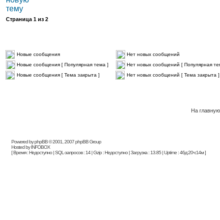
Страница
1
из
2
Новые сообщения
Нет новых сообщений
Новые сообщения [ Популярная тема ]
Нет новых сообщений [ Популярная те
Новые сообщения [ Тема закрыта ]
Нет новых сообщений [ Тема закрыта ]
На главную
Powered by phpBB © 2001, 2007 phpBB Group
Hosted by INFOBOX
[ Время : Недоступно | SQL-запросов : 14 | Gzip : Недоступно | Загрузка : 13.85 | Uptime : 46д:20ч:14м ]