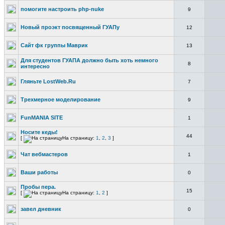
помогите настроить php-nuke
9
Новый проэкт посвященный ГУАПу
12
Сайт фк группы Маврик
13
Для студентов ГУАПА должно быть хоть немного
8
интересно
Гляньте LostWeb.Ru
7
Трехмерное моделирование
9
FunMANIA SITE
1
Носите кеды!
44
[
На страницу:
1
,
2
,
3
]
Чат вебмастеров
1
Ваши работы
0
Пробы пера.
15
[
На страницу:
1
,
2
]
завел дневник
0