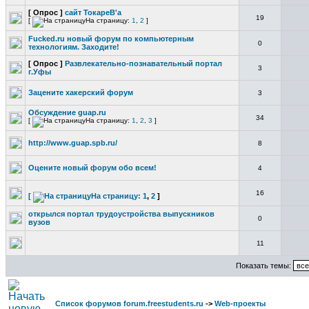
[ Опрос ]
сайт ТокареВ'а
19
[
На страницу:
1
,
2
]
Fucked.ru новый форум по компьютерным
0
технологиям. Заходите!
[ Опрос ]
Развлекательно-познавательный портал
3
г.Уфы
Зацените хакерский форум
3
Обсуждение guap.ru
34
[
На страницу:
1
,
2
,
3
]
http://www.guap.spb.ru/
8
Оцените новый форум обо всем!
4
16
[
На страницу:
1
,
2
]
открылся портал трудоустройства выпускников
0
вузов
11
Показать темы:
Список форумов forum.freestudents.ru
->
Web-проекты