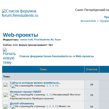
Санкт-Петербургский г
Пр
Фотоальбом
•
Профи
Web-проекты
Модераторы:
roman koff
,
FreeStudents.Ru Team
Сейчас этот форум просматривают: Нет
Список форумов forum.freestudents.ru
->
Web-проекты
Темы
Ответов
Темы
Сайты в которые можно влюбиться...
48
[
На страницу:
1
,
2
,
3
,
4
]
Интернет-проект НИАП
[
На страницу:
1
,
2
]
Независимый Институт
29
Аэрокосмического Приборостроения
Долой обнаженку
[
На страницу:
1
,
2
,
3
,
4
]
Может ли
50