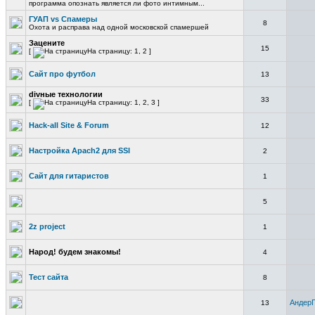
программа опознать является ли фото интимным...
ГУАП vs Спамеры
8
Охота и расправа над одной московской спамершей
Зацените
15
[
На страницу: 1, 2 ]
Сайт про футбол
13
divные технологии
33
[
На страницу: 1, 2, 3 ]
Hack-all Site & Forum
12
Настройка Apach2 для SSI
2
Сайт для гитаристов
1
5
2z project
1
Народ! будем знакомы!
4
Тест сайта
8
АндерГ
13