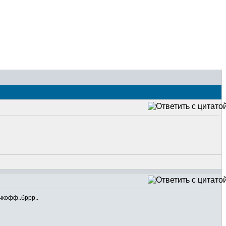
чкофф..бррр..