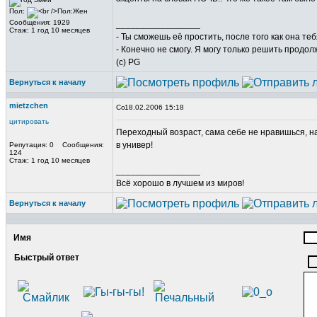
Пол:
Сообщения: 1929
_________________
Стаж: 1 год 10 месяцев
- Ты сможешь её простить, после того как она те
- Конечно не смогу. Я могу только решить продол
(c) PG
Вернуться к началу
mietzchen
18.02.2006 15:18
цитировать
Переходный возраст, сама себе не нравишься, на
в универ!
Репутация: 0 Сообщения:
124
Стаж: 1 год 10 месяцев
_________________
Всё хорошо в лучшем из миров!
Вернуться к началу
Имя
Быстрый ответ