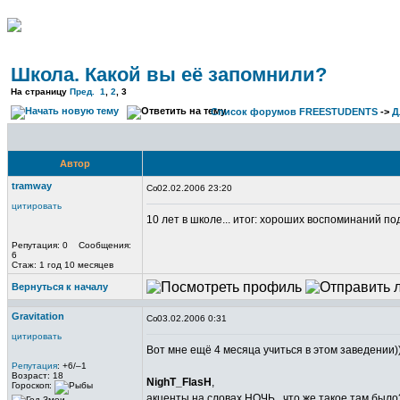
Школа. Какой вы её запомнили?
На страницу
Пред.
1
,
2
,
3
Список форумов FREESTUDENTS
->
Д
Автор
tramway
02.02.2006 23:20
цитировать
10 лет в школе... итог: хороших воспоминаний п
Репутация: 0 Сообщения:
6
Стаж: 1 год 10 месяцев
Вернуться к началу
Gravitation
03.02.2006 0:31
цитировать
Вот мне ещё 4 месяца учиться в этом заведении)
Репутация
: +6/–1
Возраст: 18
NighT_FlasH
,
Гороскоп:
акценты на словах НОЧЬ.. что же такое там было