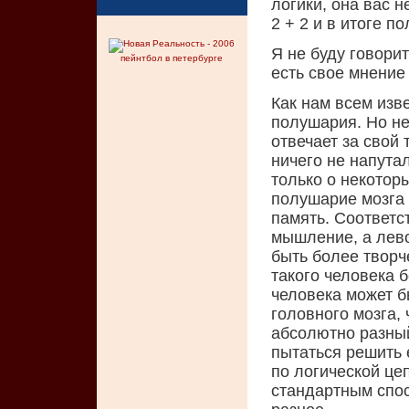
логики, она вас 
2 + 2 и в итоге п
Я не буду говорит
пейнтбол в петербурге
есть свое мнение 
Как нам всем изве
полушария. Но не
отвечает за свой
ничего не напута
только о некоторы
полушарие мозга 
память. Соответс
мышление, а лево
быть более творч
такого человека 
человека может б
головного мозга,
абсолютно разный
пытаться решить е
по логической це
стандартным спос