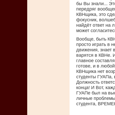
бы Вы знали... Эт
передряг вообщем
КВНщика, это сде
фокусник, волшеб
найдёт ответ на 
может согласитес
Вообще, быть КВН
просто играть в н
движения, знает 
варятся в КВНе. 
главное составля
готове, и в любой
КВНщика нет возр
студенты ГУАПа, 
Должность ответст
конца! И Вот, ка
ГУАПе был на выс
личные проблемы,
студента, ВРЕМ