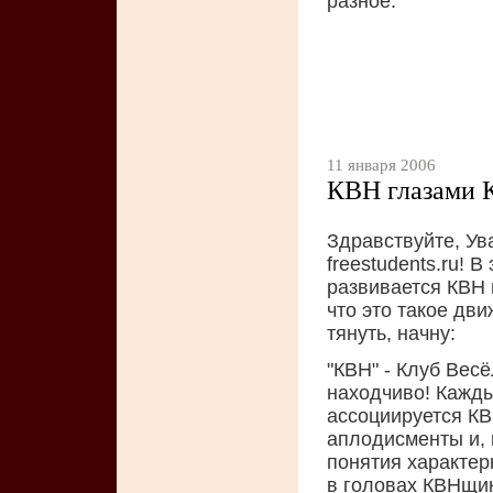
разное.
11 января 2006
КВН глазами
Здравствуйте, Ув
freestudents.ru! В
развивается КВН 
что это такое дви
тянуть, начну:
"КВН" - Клуб Весё
находчиво! Кажды
ассоциируется КВ
аплодисменты и, 
понятия характер
в головах КВНщика