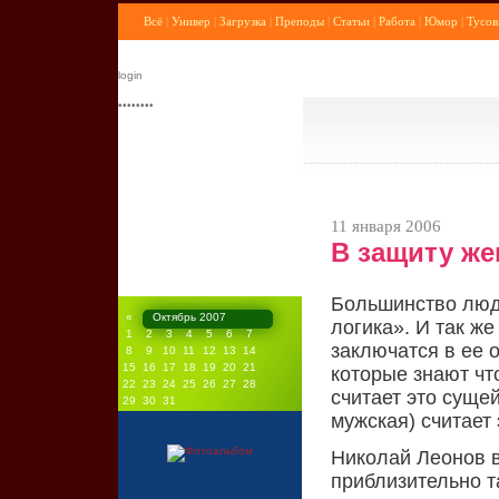
Всё
|
Универ
|
Загрузка
|
Преподы
|
Статьи
|
Работа
|
Юмор
|
Тусов
11 января 2006
В защиту же
Большинство люд
«
Октябрь 2007
логика». И так ж
1
2
3
4
5
6
7
заключатся в ее о
8
9
10
11
12
13
14
15
16
17
18
19
20
21
которые знают что
22
23
24
25
26
27
28
считает это сущей
29
30
31
мужская) считает 
Николай Леонов в
приблизительно т