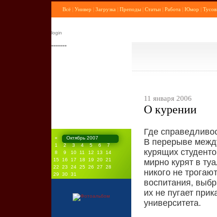
Всё
|
Универ
|
Загрузка
|
Преподы
|
Статьи
|
Работа
|
Юмор
|
Тусов
11 января 2006
О курении
Где справедливо
«
Октябрь 2007
В перерыве между
1
2
3
4
5
6
7
курящих студенто
8
9
10
11
12
13
14
15
16
17
18
19
20
21
мирно курят в ту
22
23
24
25
26
27
28
никого не трогают
29
30
31
воспитания, выбр
их не пугает прик
университета.