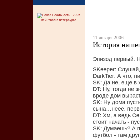
пейнтбол в петербурге
11 января 2006
История нашег
Эпизод первый. 
SKeeper: Слушай,
DarkTier: А что, 
SK: Да не, еще в
DT: Ну, тогда не 
вроде дом выраст
SK: Ну дома пусть
сына…неее, перв
DT: Хм, а ведь Се
стоит начать - пу
SK: Думаешь? А п
футбол - там друг