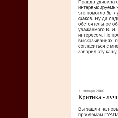
Правда удивила о
интервьюируемых 
это помогло бы л
факов. Ну да лад
обстоятельное об
уважаемого В. И.
интересом. Не пр
высказываниях, п
согласиться с мн
заварил эту кашу,
11 января 2006
Критика - лучш
Вы зашли на нов
проблемам ГУАПа.