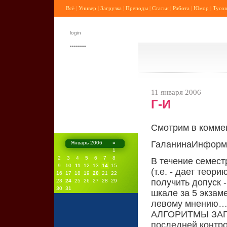
Всё
|
Универ
|
Загрузка
|
Преподы
|
Статьи
|
Работа
|
Юмор
|
Тусов
11 января 2006
Г-И
Смотрим в комме
ГаланинаИнформа
Январь 2006
»
1
2
3
4
5
6
7
8
В течение семест
9
10
11
12
13
14
15
(т.е. - дает теор
16
17
18
19
20
21
22
получить допуск 
23
24
25
26
27
28
29
30
31
шкале за 5 экзам
левому мнению
АЛГОРИТМЫ ЗАПО
последней контро