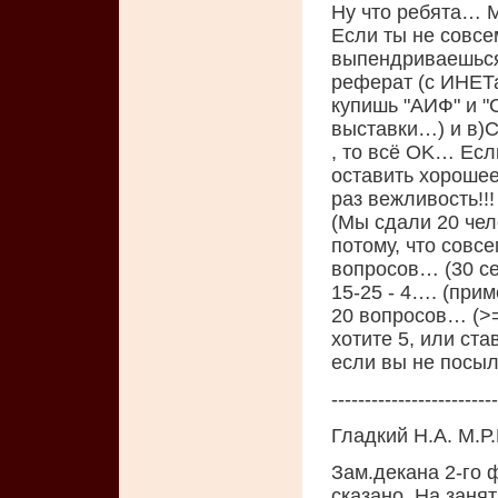
Ну что ребята… М
Если ты не совсе
выпендриваешься
реферат (с ИНЕТа
купишь "АИФ" и "
выставки…) и в)С
, то всё OK… Есл
оставить хорошее
раз вежливость!!!
(Мы сдали 20 чело
потому, что совс
вопросов… (30 се
15-25 - 4…. (при
20 вопросов… (>=1
хотите 5, или ста
если вы не посыл
-------------------------
Гладкий Н.А. М.Р.
Зам.декана 2-го 
сказано. На занят