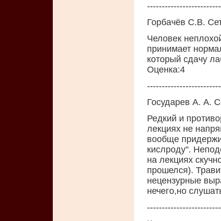
-------------------------
Горбачёв С.В. Се
Человек неплохой
принимает нормал
который сдачу ла
Oценка:4
-------------------------
Государев А. А. 
Редкий и противо
лекциях не напряг
вообще придержи
кислроду". Неподе
на лекциях скучно
прошелся). Трави
нецензурные выра
нечего,но слушат
-------------------------