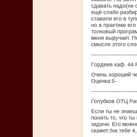
сдавать надо(не о
ещё слабо разбир
ставили его в ту
но в практике его
толковый програм
меня выручает. 
смысле этого слов
-------------------------
Гopдеев каф. 44 
Очень хopoший че
Oценка:5-
-------------------------
Голубков ОТЦ Pas
Если ты не знаешь
понять то, что ты
задачи. Его можн
скажет:/на тебе 4,