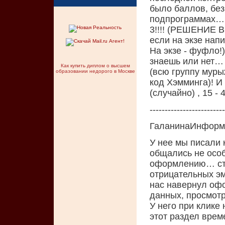
было баллов, без
подпрограммах… За
3!!!! (РЕШЕНИЕ 
если на экзе напи
На экзе - фуфло!)
знаешь или нет…
Как купить диплом о высшем
(всю группу мур
образовании недорого в Москве
код Хэмминга)! И 
(случайно) , 15 -
-------------------------
ГаланинаИнформа
У нее мы писали 
общались не особ
оформлению… ста
отрицательных эм
нас навернул офо
данных, просмотр
У него при клике 
этот раздел врем