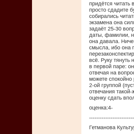
придётся читать 
просто сдадите бу
собирались читать
экзамена она сил
задаёт 25-30 воп
даты, фамилии, н
она давала. Ниче
смысла, ибо она 
перезаконспектир
всё. Руку тянуть
в первой паре: он
отвечая на вопро
можете спокойно 
2-ой группой (пус
отвечания такой-
оценку сдать впо
оценка:4-
-------------------------
Гетманова Культу