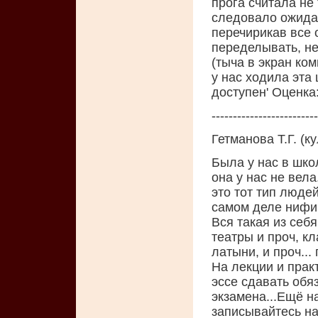
прога считала не 
следовало ожидат
перечирикав все 
переделывать, не
(тыча в экран ком
у нас ходила эта 
доступен' Oценка
-------------------------
Гетманова Т.Г. (к
Была у нас в школ
она у нас не вела.
это тот тип люде
самом деле нифиг
Вся такая из себ
театры и проч, кл
латыни, и проч...
На лекции и прак
эссе сдавать обяз
экзамена...Ещё н
записывайтесь на