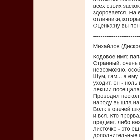
всех своих заско
здоровается. На 
отличники,которы
Oценка:ну вы пон
-------------------------
Михайлов (Дискре
Кодовое имя: пап
Странный, очень 
невозможно, особ
Шум, гам... а ему
уходит, он - ноль
лекции посещала 
Проводил несколь
народу вышла на 
Волк в овечей шк
и вся. Кто прорва
предмет, либо ве
листочке - это ещ
дополнительные в