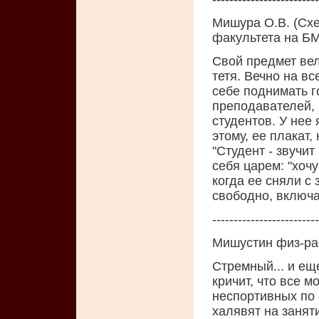
Мишура О.В. (Схе
факультета на БМ
Свой предмет вел
тетя. Вечно на в
себе поднимать го
преподавателей, 
студентов. У нее
этому, ее плакат,
"Студент - звучит
себя царем: "хочу
когда ее сняли с
свободно, включа
-------------------------
Мишустин физ-ра
Стремный... и ещ
кричит, что все м
неспортивных по 
халявят на заняти