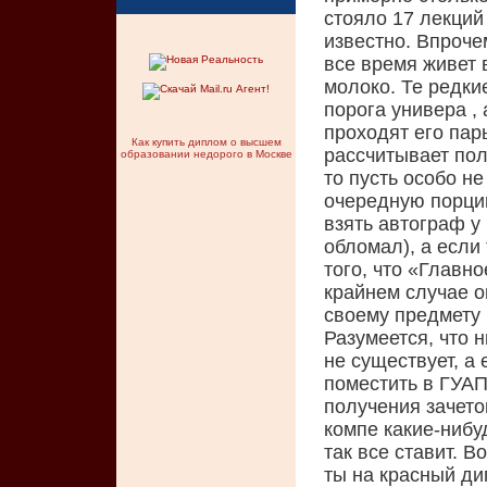
стояло 17 лекций 
известно. Впрочем
все время живет 
молоко. Те редки
порога универа , 
проходят его пары
Как купить диплом о высшем
рассчитывает пол
образовании недорого в Москве
то пусть особо н
очередную порцию
взять автограф у
обломал), а если
того, что «Главно
крайнем случае о
своему предмету и
Разумеется, что 
не существует, а
поместить в ГУАП
получения зачето
компе какие-нибуд
так все ставит. В
ты на красный ди