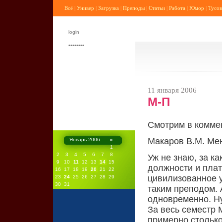
Всё
|
Универ
|
Загрузка
|
Преподы
|
Статьи
|
Работа
|
Юмор
|
Тусов
11 января 2006
М-П
Смотрим в комме
Макаров В.М. Ме
Январь 2006
»
1
2
3
4
5
6
7
8
Уж не знаю, за ка
9
10
11
12
13
14
15
должности и плат
16
17
18
19
20
21
22
цивилизованное 
23
24
25
26
27
28
29
30
31
таким преподом. 
одновременно. Н
За весь семестр 
примерно столько