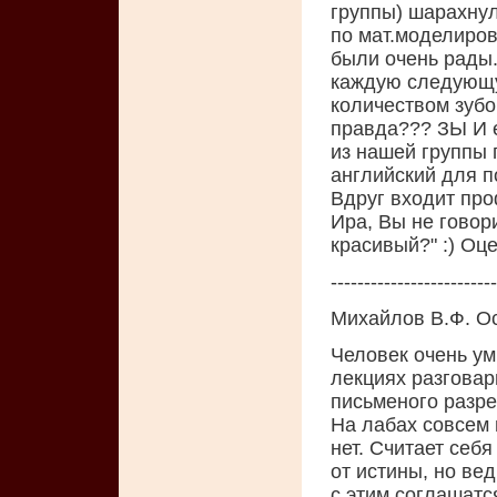
группы) шаpахнул
по мат.моделиpов
были очень pады.
каждую следующ
количеством зубо
правда??? ЗЫ И е
из нашей гpуппы
английский для п
Вдpуг входит пpоф
Иpа, Вы не говоp
кpасивый?" :) Oце
-------------------------
Михайлов В.Ф. О
Человек очень ум
лекциях разговар
письменого разре
На лабах совсем 
нет. Считает себ
от истины, но ве
с этим соглашатс