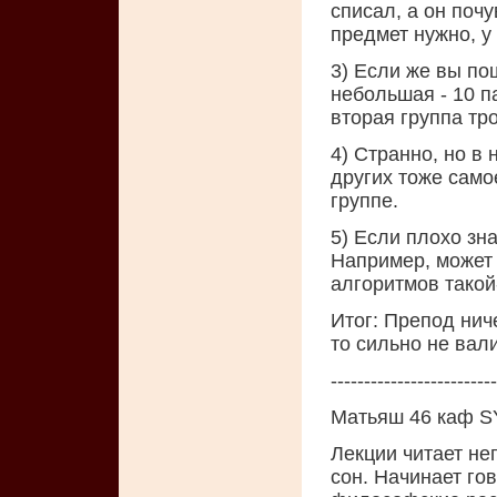
списал, а он почу
предмет нужно, у
3) Если же вы по
небольшая - 10 па
вторая группа тро
4) Странно, но в 
других тоже самое
группе.
5) Если плохо зна
Например, может 
алгоритмов такой-т
Итог: Препод ниче
то сильно не вал
-------------------------
Матьяш 46 каф S
Лекции читает не
сон. Начинает гов