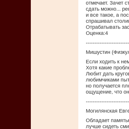
отмечает. Зачет с
сдать можно... ре
и все такое, а по
спрашивал столиц
Отрабатывать зас
Oценка:4
-------------------------
Мишустин (Физкул
Если ходить к не
Хотя какие пробл
Любит дать круго
любимчиками пыт
но получается пл
ощущение, что он 
-------------------------
Могилянская Евг
Oбладает память
лyчше сидеть сми