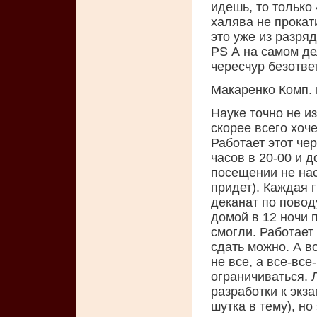
идешь, то только 
халява не прокат
это уже из разряд
PS А на самом де
чересчур безотве
Макаренко Комп. 
Науке точно не и
скорее всего хоч
Работает этот че
часов в 20-00 и д
посещении не нас
придет). Каждая 
деканат по повод
домой в 12 ночи п
смогли. Работает
сдать можно. А в
не все, а все-все
ограничиваться. 
разработки к экз
шутка в тему), н