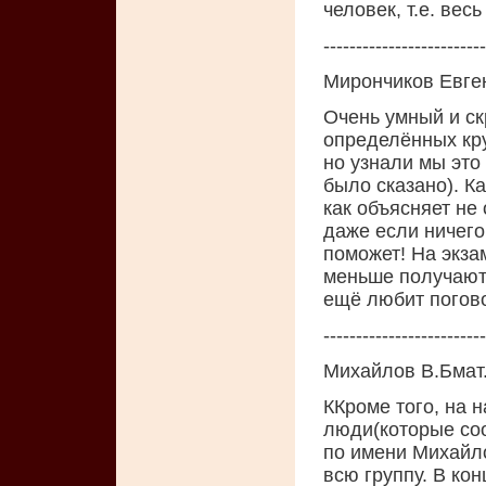
человек, т.е. вес
-------------------------
Мирончиков Евге
Очень умный и ск
определённых кру
но узнали мы это 
было сказано). К
как объясняет не 
даже если ничего
поможет! На экза
меньше получают о
ещё любит погово
-------------------------
Михайлов В.Бмат.
ККpоме того, на 
люди(котоpые со
по имени Михайло
всю гpуппу. В кон