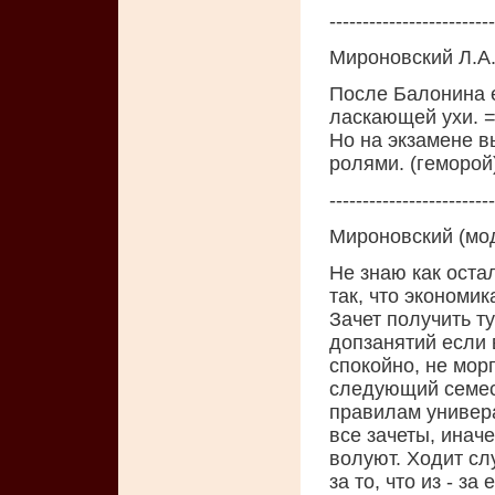
-------------------------
Мироновский Л.А.
После Балонина е
ласкающей ухи. =)
Но на экзамене в
ролями. (геморой
-------------------------
Мироновский (мо
Не знаю как оста
так, что экономик
Зачет получить т
допзанятий если 
спокойно, не мор
следующий семестр
правилам универ
все зачеты, инач
волуют. Ходит сл
за то, что из - з