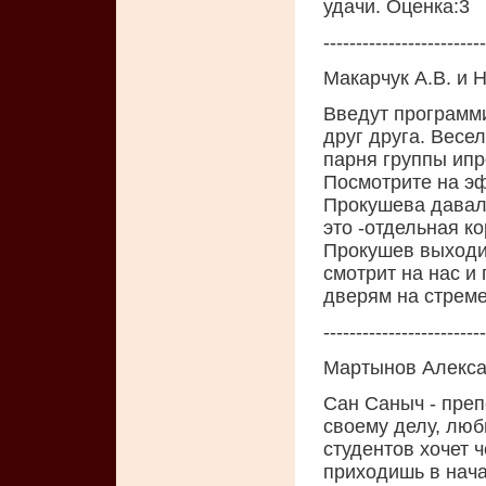
удачи. Oценка:3
-------------------------
Макарчук А.В. и 
Введут программи
друг друга. Весел
парня группы ипр
Посмотрите на эф
Прокушева давали
это -отдельная ко
Прокушев выходит
смотрит на нас и 
дверям на стрем
-------------------------
Мартынов Алекс
Сан Саныч - преп
своему делу, люб
студентов хочет ч
приходишь в нача