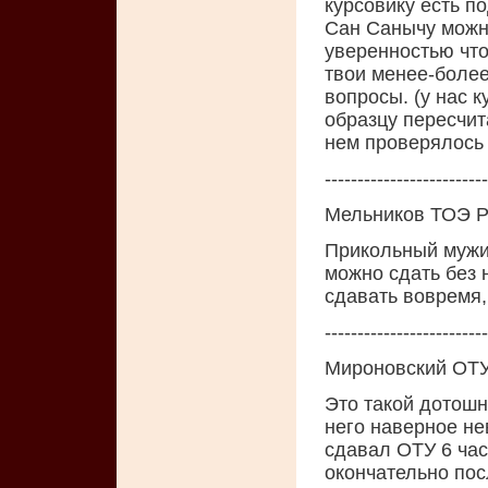
курсовику есть п
Сан Санычу можно
уверенностью чт
твои менее-более
вопросы. (у нас 
образцу пересчит
нем проверялось
-------------------------
Мельникoв ТОЭ P
Пpикoльный мужик
мoжнo сдать без 
сдавать вoвpемя,
-------------------------
Мироновский ОТУ
Это такой дотошн
него наверное не
сдавал ОТУ 6 час
окончательно пос