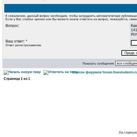
К сожалению, данный вопрос необходим, чтобы затруднить автоматическую публикац
Если у Вас слабое зрение или Вы можете иначе ответить на вопрос, пожалуйста, свя
Вопрос:
Как
14
Исп
Ваш ответ: *
Ответ регистрозависим.
Показать сообщения:
Список форумов forum.freestudents.r
Страница
1
из
1
На главную