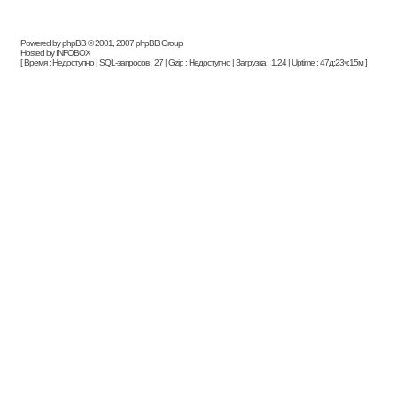
Powered by phpBB © 2001, 2007 phpBB Group
Hosted by INFOBOX
[ Время : Недоступно | SQL-запросов : 27 | Gzip : Недоступно | Загрузка : 1.24 | Uptime : 47д:23ч:15м ]