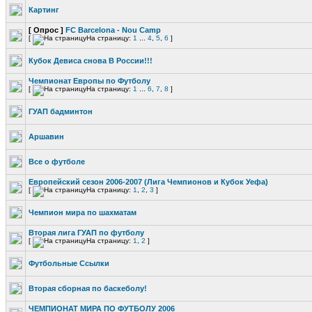
Картинг
[ Опрос ]
FC Barcelona - Nou Camp
[
На страницу:
1
...
4
,
5
,
6
]
Кубок Девиса снова В России!!!
Чемпионат Европы по Футболу
[
На страницу:
1
...
6
,
7
,
8
]
ГУАП бадминтон
Аршавин
Все о футболе
Европейский сезон 2006-2007 (Лига Чемпионов и Кубок Уефа)
[
На страницу:
1
,
2
,
3
]
Чемпион мира по шахматам
Вторая лига ГУАП по футболу
[
На страницу:
1
,
2
]
Футбольные Ссылки
Вторая сборная по баскеболу!
ЧЕМПИОНАТ МИРА ПО ФУТБОЛУ 2006