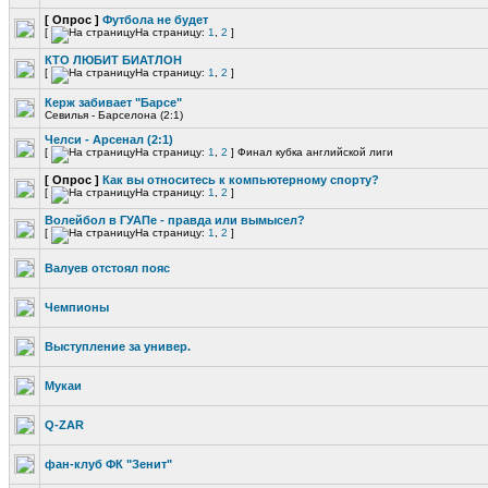
[ Опрос ]
Футбола не будет
[
На страницу:
1
,
2
]
КТО ЛЮБИТ БИАТЛОН
[
На страницу:
1
,
2
]
Керж забивает "Барсе"
Севилья - Барселона (2:1)
Челси - Арсенал (2:1)
[
На страницу:
1
,
2
]
Финал кубка английской лиги
[ Опрос ]
Как вы относитесь к компьютерному спорту?
[
На страницу:
1
,
2
]
Волейбол в ГУАПе - правда или вымысел?
[
На страницу:
1
,
2
]
Валуев отстоял пояс
Чемпионы
Выступление за универ.
Мукаи
Q-ZAR
фан-клуб ФК "Зенит"