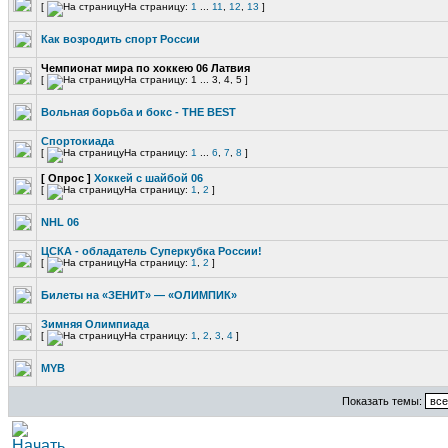
[
На страницу:
1
...
11
,
12
,
13
]
Как возродить спорт России
Чемпионат мира по хоккею 06 Латвия
[
На страницу: 1 ... 3, 4, 5 ]
Вольная борьба и бокс - THE BEST
Спортокиада
[
На страницу:
1
...
6
,
7
,
8
]
[ Опрос ]
Хоккей с шайбой 06
[
На страницу:
1
,
2
]
NHL 06
ЦСКА - обладатель Суперкубка России!
[
На страницу:
1
,
2
]
Билеты на «ЗЕНИТ» — «ОЛИМПИК»
Зимняя Олимпиада
[
На страницу:
1
,
2
,
3
,
4
]
MYB
Показать темы: