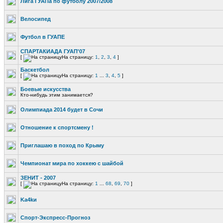
Лига ГУАПа по футболу 2007/2008
Велосипед
Футбол в ГУАПЕ
СПАРТАКИАДА ГУАП'07
[
На страницу:
1
,
2
,
3
,
4
]
Баскетбол
[
На страницу:
1
...
3
,
4
,
5
]
Боевые искусства
Кто-нибудь этим занимается?
Олимпиада 2014 будет в Сочи
Отношение к спортсмену !
Приглашаю в поход по Крыму
Чемпионат мира по хоккею с шайбой
ЗЕНИТ - 2007
[
На страницу:
1
...
68
,
69
,
70
]
Ka4kи
Спорт-Экспресс-Прогноз