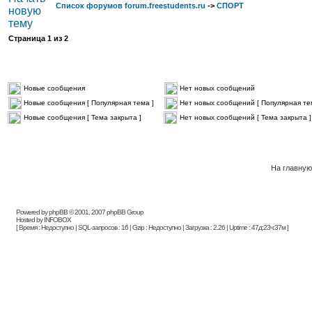
Список форумов forum.freestudents.ru
->
СПОРТ
Страница
1
из
2
Новые сообщения
Нет новых сообщений
Новые сообщения [ Популярная тема ]
Нет новых сообщений [ Популярная те
Новые сообщения [ Тема закрыта ]
Нет новых сообщений [ Тема закрыта ]
На главную
Powered by phpBB © 2001, 2007 phpBB Group
Hosted by INFOBOX
[ Время : Недоступно | SQL-запросов : 16 | Gzip : Недоступно | Загрузка : 2.26 | Uptime : 47д:23ч:37м ]