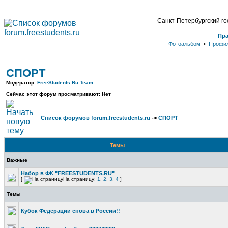
Санкт-Петербургский г
Пр
Фотоальбом
•
Профи
СПОРТ
Модератор:
FreeStudents.Ru Team
Сейчас этот форум просматривают: Нет
Список форумов forum.freestudents.ru
->
СПОРТ
Темы
Важные
Набор в ФК "FREESTUDENTS.RU"
[
На страницу:
1
,
2
,
3
,
4
]
Темы
Кубок Федерации снова в России!!