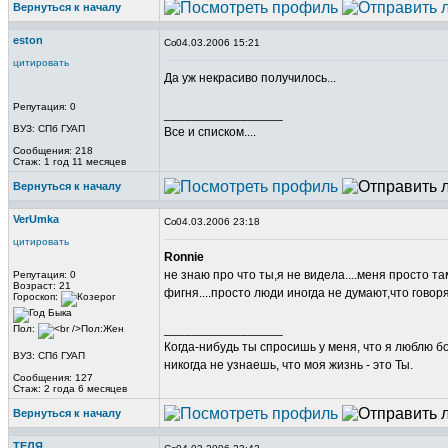
Вернуться к началу
eston
04.03.2006 15:21
цитировать
Да уж некрасиво получилось...
Репутация: 0
_________________
ВУЗ: СПб ГУАП
Все и списком....
Сообщения: 218
Стаж: 1 год 11 месяцев
Вернуться к началу
VerUmka
04.03.2006 23:18
цитировать
Ronnie
не знаю про что ты,я не видела....меня просто там 
Репутация: 0
Возраст: 21
фигня....просто люди иногда не думают,что говорят
Гороскоп:
_________________
Пол:
Когда-нибудь ты спросишь у меня, что я люблю б
ВУЗ: СПб ГУАП
никогда не узнаешь, что моя жизнь - это Ты.
Сообщения: 127
Стаж: 2 года 6 месяцев
Вернуться к началу
ТЕЛЯ