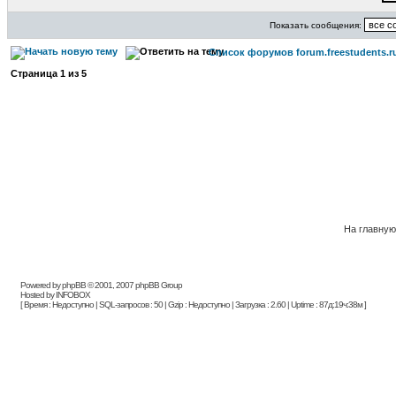
Показать сообщения:
Список форумов forum.freestudents.r
Страница
1
из
5
На главную
Powered by phpBB © 2001, 2007 phpBB Group
Hosted by INFOBOX
[ Время : Недоступно | SQL-запросов : 50 | Gzip : Недоступно | Загрузка : 2.60 | Uptime : 87д:19ч:38м ]