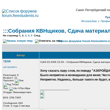
Санкт-Петербургский г
Пр
Фотоальбом
•
Профи
:::Собрания КВНщиков, Сдача материал
На страницу
1
, 2,
3
,
4
,
5
След.
Список форумов forum.freestudents.r
Автор
ТЕЛЯ
03.03.2006 23:29 :::Собрания КВНщиков, Сдача матери
цитировать
Хочу сказать пару слов, по поводу "АЗЕРОЙД
Было неприятно и неожиданно для меня; Честно 
Репутация: 0
Возраст: 21
Неприятно. Надеюсь, больше такого не будет,
Гороскоп:
_________________
Пол:
Откуда: Нижневартовск
ВУЗ: СПб ГУАП
Сообщения: 844
Стаж: 3 года 2 месяца