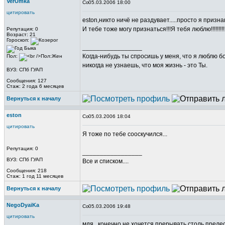
VerUmka
05.03.2006 18:00
цитировать
eston,никто ничё не раздувает.....просто я признаю
И тебе тоже могу признаться!!!Я тебя люблю!!!!!!!!!Я
Репутация: 0
Возраст: 21
Гороскоп:
_________________
Когда-нибудь ты спросишь у меня, что я люблю б
Пол:
никогда не узнаешь, что моя жизнь - это Ты.
ВУЗ: СПб ГУАП
Сообщения: 127
Стаж: 2 года 6 месяцев
Вернуться к началу
eston
05.03.2006 18:04
цитировать
Я тоже по тебе сооскучился...
Репутация: 0
_________________
ВУЗ: СПб ГУАП
Все и списком....
Сообщения: 218
Стаж: 1 год 11 месяцев
Вернуться к началу
NegoDyaiKa
05.03.2006 19:48
цитировать
мдя...конечно не хочется прерывать столь прел