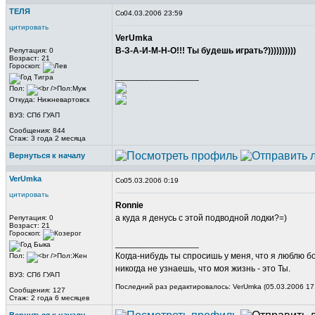
ТЕЛЯ
04.03.2006 23:59
цитировать
VerUmka
В-З-А-И-М-Н-О!!! Ты будешь играть?))))))))))
Репутация: 0
Возраст: 21
Гороскоп:
_________________
Пол:
Откуда: Нижневартовск
ВУЗ: СПб ГУАП
Сообщения: 844
Стаж: 3 года 2 месяца
Вернуться к началу
VerUmka
05.03.2006 0:19
цитировать
Ronnie
а куда я денусь с этой подводной лодки?=)
Репутация: 0
Возраст: 21
Гороскоп:
_________________
Когда-нибудь ты спросишь у меня, что я люблю б
Пол:
никогда не узнаешь, что моя жизнь - это Ты.
ВУЗ: СПб ГУАП
Последний раз редактировалось: VerUmka (05.03.2006 17:
Сообщения: 127
Стаж: 2 года 6 месяцев