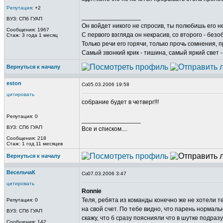
Репутация
: +2
_________________
ВУЗ: СПб ГУАП
Он войдет никого не спросив, ты полюбишь его не
Сообщения: 1967
С первого взгляда он некрасив, со второго - безо
Стаж: 3 года 1 месяц
Только речи его горячи, только прочь сомнения, п
Самый звонкий крик - тишина, самый яркий свет -
Вернуться к началу
eston
05.03.2006 19:58
цитировать
собрание будет в четверг!!!
Репутация: 0
_________________
ВУЗ: СПб ГУАП
Все и списком....
Сообщения: 218
Стаж: 1 год 11 месяцев
Вернуться к началу
ВесельчаК
07.03.2006 3:47
цитировать
Ronnie
Теля, ребята из команды конечно же не хотели т
Репутация: 0
на свой счет. По тебе видно, что парень нормал
ВУЗ: СПб ГУАП
скажу, что б сразу пояснияли что в шутке подраз
Сообщения: 142