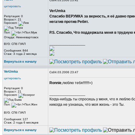
04.03.2006 23:42
цитировать
VerUmka
Спасибо ВЕРУМКА за верность, я её давно прин
Репутация: 0
Возраст: 21
негатив против Ребят.
Гороскоп:
P.S. Спасибо, Что поддержала меня в трудную 
Пол:
Откуда: Нижневартовск
_________________
ВУЗ: СПб ГУАП
Сообщения: 844
Стаж: 3 года 2 месяца
Вернуться к началу
VerUmka
04.03.2006 23:47
цитировать
Ronnie
,люблю тебя!!!!!!!=)
Репутация: 0
Возраст: 21
_________________
Гороскоп:
Когда-нибудь ты спросишь у меня, что я люблю б
никогда не узнаешь, что моя жизнь - это Ты.
Пол:
ВУЗ: СПб ГУАП
Сообщения: 127
Стаж: 2 года 6 месяцев
Вернуться к началу