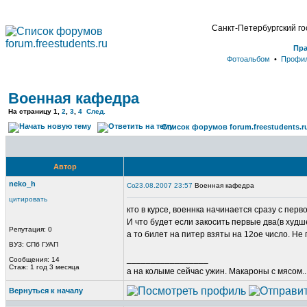
Санкт-Петербургский г
Пр
Фотоальбом
•
Профи
Военная кафедра
На страницу
1
,
2
,
3
,
4
След.
Список форумов forum.freestudents.r
Автор
neko_h
23.08.2007 23:57
Военная кафедра
цитировать
кто в курсе, военнка начинается сразу с перв
И что будет если закосить первые два(в худш
Репутация: 0
а то билет на питер взяты на 12ое число. Не п
ВУЗ: СПб ГУАП
_________________
Сообщения: 14
Стаж: 1 год 3 месяца
а на колыме сейчас ужин. Макароны с мясом..
Вернуться к началу