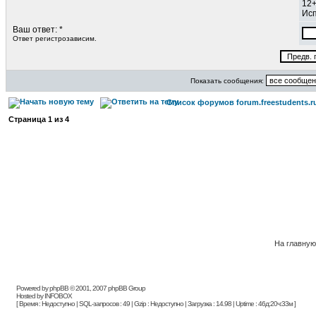
12
Исп
Ваш ответ: *
Ответ регистрозависим.
Показать сообщения:
Список форумов forum.freestudents.r
Страница
1
из
4
На главную
Powered by phpBB © 2001, 2007 phpBB Group
Hosted by INFOBOX
[ Время : Недоступно | SQL-запросов : 49 | Gzip : Недоступно | Загрузка : 14.98 | Uptime : 46д:20ч:33м ]