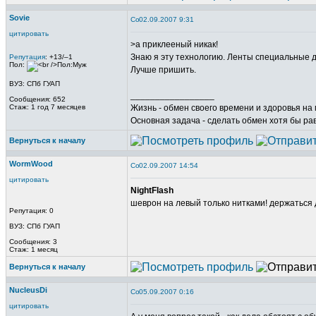
Sovie
02.09.2007 9:31
цитировать
>а приклееный никак!
Знаю я эту технологию. Ленты специальные д
Репутация
: +13/–1
Пол:
Лучше пришить.
ВУЗ: СПб ГУАП
_________________
Сообщения: 652
Стаж: 1 год 7 месяцев
Жизнь - обмен своего времени и здоровья на
Основная задача - сделать обмен хотя бы р
Вернуться к началу
WormWood
02.09.2007 14:54
цитировать
NightFlash
шеврон на левый только нитками! держаться
Репутация: 0
ВУЗ: СПб ГУАП
Сообщения: 3
Стаж: 1 месяц
Вернуться к началу
NucleusDi
05.09.2007 0:16
цитировать