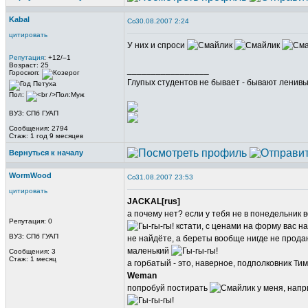
Kabal
30.08.2007 2:24
цитировать
У них и спроси
Репутация
: +12/–1
Возраст: 25
_________________
Гороскоп:
Глупых студентов не бывает - бывают ленивые
Пол:
ВУЗ: СПб ГУАП
Сообщения: 2794
Стаж: 1 год 9 месяцев
Вернуться к началу
WormWood
31.08.2007 23:53
цитировать
JACKAL[rus]
а почему нет? если у тебя не в понедельник в
Репутация: 0
кстати, с ценами на форму вас нав
ВУЗ: СПб ГУАП
не найдёте, а береты вообще нигде не продаю
маленький
Сообщения: 3
Стаж: 1 месяц
а горбатый - это, наверное, подполковник Т
Weman
попробуй постирать
у меня, напр