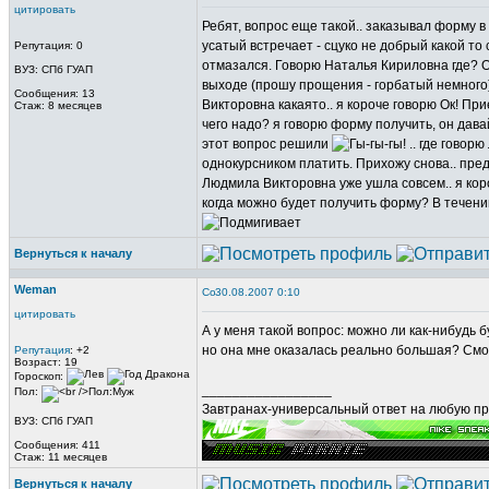
цитировать
Ребят, вопрос еще такой.. заказывал форму в
усатый встречает - сцуко не добрый какой то
Репутация: 0
отмазался. Говорю Наталья Кириловна где? О
ВУЗ: СПб ГУАП
выходе (прошу прощения - горбатый немного
Сообщения: 13
Викторовна какаято.. я короче говорю Ок! При
Стаж: 8 месяцев
чего надо? я говорю форму получить, он дава
этот вопрос решили
.. где говор
однокурсником платить. Прихожу снова.. пр
Людмила Викторовна уже ушла совсем.. я коро
когда можно будет получить форму? В течени
Вернуться к началу
Weman
30.08.2007 0:10
цитировать
А у меня такой вопрос: можно ли как-нибудь 
но она мне оказалась реально большая? Смо
Репутация
: +2
Возраст: 19
Гороскоп:
_________________
Пол:
Завтранах-универсальный ответ на любую пр
ВУЗ: СПб ГУАП
Сообщения: 411
Стаж: 11 месяцев
Вернуться к началу