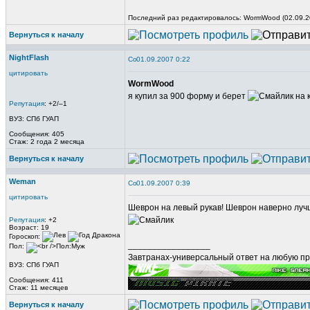
Последний раз редактировалось: WormWood (02.09.20
Вернуться к началу
NightFlash
01.09.2007 0:22
цитировать
WormWood
я купил за 900 форму и берет
на 
Репутация
: +2/–1
ВУЗ: СПб ГУАП
Сообщения: 405
Стаж: 2 года 2 месяца
Вернуться к началу
Weman
01.09.2007 0:39
цитировать
Шеврон на левый рукав! Шеврон наверно лучш
Репутация
: +2
Возраст: 19
Гороскоп:
_________________
Пол:
Завтранах-универсальный ответ на любую пр
ВУЗ: СПб ГУАП
Сообщения: 411
Стаж: 11 месяцев
Вернуться к началу