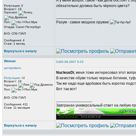
А у меня вопрос такой - как дела обстоят с о
обязательно должна быть чёрного цвета?
Репутация: 0
Возраст: 19
Гороскоп:
_________________
Разум - самое мощное оружие
Пол:
Откуда: Санкт-Петербург
ВУЗ: СПб ГУАП
Сообщения: 4
Стаж: 1 месяц
Вернуться к началу
Weman
05.09.2007 0:23
цитировать
NucleusDi
, меня тоже интересовал этот вопро
В качестве обуви только черные ботинки, туфл
Репутация
: +2
Возраст: 19
Так же надо еще вдобавок быть коротко под
Гороскоп:
Вот так вот!
Пол:
ВУЗ: СПб ГУАП
_________________
Сообщения: 411
Завтранах-универсальный ответ на любую пр
Стаж: 11 месяцев
Вернуться к началу