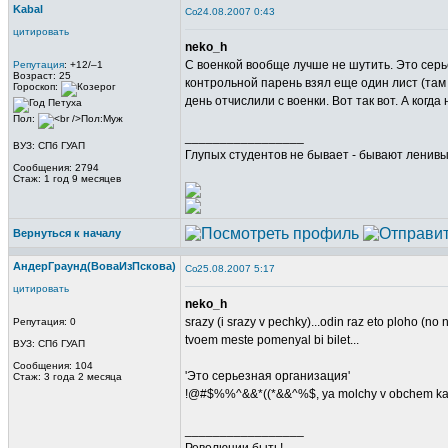
Kabal
24.08.2007 0:43
цитировать
neko_h
С военкой вообще лучше не шутить. Это серье
Репутация
: +12/–1
Возраст: 25
контрольной парень взял еще один лист (там о
Гороскоп:
день отчислили с военки. Вот так вот. А когда
Пол:
_________________
ВУЗ: СПб ГУАП
Глупых студентов не бывает - бывают ленивые
Сообщения: 2794
Стаж: 1 год 9 месяцев
Вернуться к началу
АндерГраунд(ВоваИзПскова)
25.08.2007 5:17
цитировать
neko_h
srazy (i srazy v pechky)...odin raz eto ploho (no 
Репутация: 0
tvoem meste pomenyal bi bilet...
ВУЗ: СПб ГУАП
Сообщения: 104
'Это серьезная организация'
Стаж: 3 года 2 месяца
!@#$%%^&&*((*&&^%$, ya molchy v obchem kak
_________________