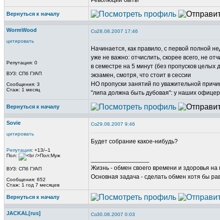
Революции быть!
Вернуться к началу
WormWood
28.08.2007 17:46
цитировать
Начинается, как правило, с первой полной нед
уже не важно: отчислить, скорее всего, не от
Репутация: 0
в семестре на 5 минут (без пропусков целых 
ВУЗ: СПб ГУАП
экзамен, смотря, что стоит в сессии
НО пропуски занятий по уважительной причине
Сообщения: 3
Стаж: 1 месяц
"липа должна быть дубовая": у наших офице
Вернуться к началу
Sovie
29.08.2007 9:46
цитировать
Будет собрание какое-нибудь?
Репутация
: +13/–1
Пол:
_________________
Жизнь - обмен своего времени и здоровья на
ВУЗ: СПб ГУАП
Основная задача - сделать обмен хотя бы р
Сообщения: 652
Стаж: 1 год 7 месяцев
Вернуться к началу
JACKAL[rus]
30.08.2007 0:03