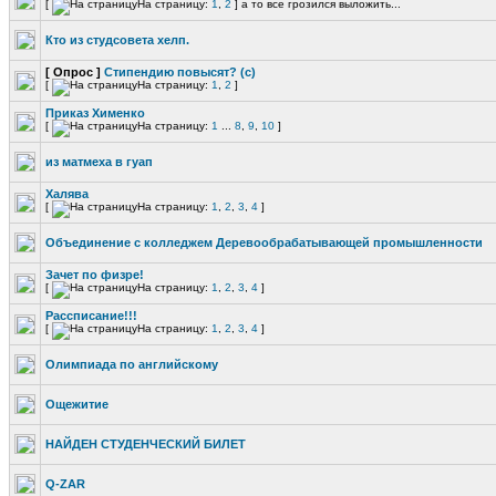
[
На страницу:
1
,
2
]
а то все грозился выложить...
Кто из студсовета хелп.
[ Опрос ]
Стипендию повысят? (с)
[
На страницу:
1
,
2
]
Приказ Хименко
[
На страницу:
1
...
8
,
9
,
10
]
из матмеха в гуап
Халява
[
На страницу:
1
,
2
,
3
,
4
]
Объединение с колледжем Деревообрабатывающей промышленности
Зачет по физре!
[
На страницу:
1
,
2
,
3
,
4
]
Рассписание!!!
[
На страницу:
1
,
2
,
3
,
4
]
Олимпиада по английскому
Ощежитие
НАЙДЕН СТУДЕНЧЕСКИЙ БИЛЕТ
Q-ZAR