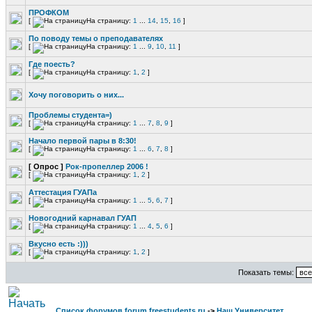
ПРОФКОМ
[
На страницу:
1
...
14
,
15
,
16
]
По поводу темы о преподавателях
[
На страницу:
1
...
9
,
10
,
11
]
Где поесть?
[
На страницу:
1
,
2
]
Хочу поговорить о них...
Проблемы студента=)
[
На страницу:
1
...
7
,
8
,
9
]
Начало первой пары в 8:30!
[
На страницу:
1
...
6
,
7
,
8
]
[ Опрос ]
Рок-пропеллер 2006 !
[
На страницу:
1
,
2
]
Аттестация ГУАПа
[
На страницу:
1
...
5
,
6
,
7
]
Новогодний карнавал ГУАП
[
На страницу:
1
...
4
,
5
,
6
]
Вкусно есть :)))
[
На страницу:
1
,
2
]
Показать темы:
Список форумов forum.freestudents.ru
->
Наш Университет