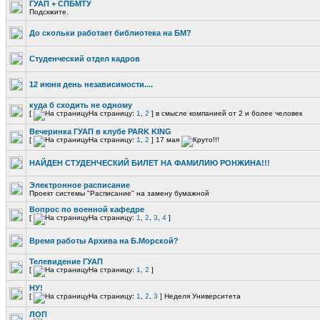
ГУАП + СПБМТУ
Подскжите.
До скольки работает библиотека на БМ?
Студенческий отдел кадров
12 июня день независимости....
куда б сходить не одному
[
На страницу:
1
,
2
]
в смысле компанией от 2 и более человек
Вечеринка ГУАП в клубе PARK KING
[
На страницу:
1
,
2
]
17 мая
НАЙДЕН СТУДЕНЧЕСКИЙ БИЛЕТ НА ФАМИЛИЮ РОНЖИНА!!!
Электронное расписание
Проект системы "Расписание" на замену бумажной
Вопрос по военной кафедре
[
На страницу:
1
,
2
,
3
,
4
]
Время работы Архива на Б.Морской?
Телевидение ГУАП
[
На страницу:
1
,
2
]
НУ!
[
На страницу:
1
,
2
,
3
]
Неделя Университета
ЛОП