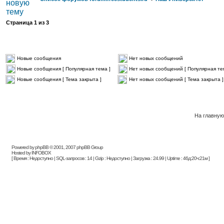
Страница
1
из
3
Новые сообщения
Нет новых сообщений
Новые сообщения [ Популярная тема ]
Нет новых сообщений [ Популярная те
Новые сообщения [ Тема закрыта ]
Нет новых сообщений [ Тема закрыта ]
На главную
Powered by phpBB © 2001, 2007 phpBB Group
Hosted by INFOBOX
[ Время : Недоступно | SQL-запросов : 14 | Gzip : Недоступно | Загрузка : 24.99 | Uptime : 46д:20ч:21м ]