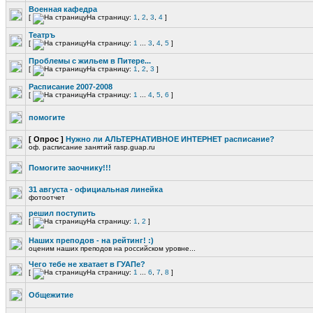
Военная кафедра
[
На страницу:
1
,
2
,
3
,
4
]
Театръ
[
На страницу:
1
...
3
,
4
,
5
]
Проблемы с жильем в Питере...
[
На страницу:
1
,
2
,
3
]
Расписание 2007-2008
[
На страницу:
1
...
4
,
5
,
6
]
помогите
[ Опрос ]
Нужно ли АЛЬТЕРНАТИВНОЕ ИНТЕРНЕТ расписание?
оф. расписание занятий rasp.guap.ru
Помогите заочнику!!!
31 августа - официальная линейка
фотоотчет
решил поступить
[
На страницу:
1
,
2
]
Наших преподов - на рейтинг! :)
оценим наших преподов на российском уровне...
Чего тебе не хватает в ГУАПе?
[
На страницу:
1
...
6
,
7
,
8
]
Общежитие