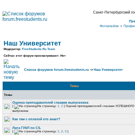
Санкт-Петербургский г
Пр
Фотоальбом
•
Профи
Наш Университет
Модератор:
FreeStudents.Ru Team
Сейчас этот форум просматривают: Нет
Список форумов forum.freestudents.ru
->
Наш Университет
Темы
Темы
Оценка преподавателей глазами выпускника
[
На страницу:
1
,
2
]
Оценка преподавателей глазами УСПЕШНОГО
выпускника
Как там с оплатой кто знает?
Лига ГУАП по CS.
[
На страницу:
1
,
2
,
3
]