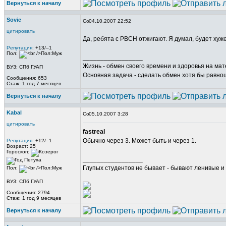
Вернуться к началу
Sovie
04.10.2007 22:52
цитировать
Да, ребята с РВСН отжигают. Я думал, будет хуж
Репутация
: +13/–1
Пол:
_________________
Жизнь - обмен своего времени и здоровья на ма
ВУЗ: СПб ГУАП
Основная задача - сделать обмен хотя бы равно
Сообщения: 653
Стаж: 1 год 7 месяцев
Вернуться к началу
Kabal
05.10.2007 3:28
цитировать
fastreal
Обычно через 3. Может быть и через 1.
Репутация
: +12/–1
Возраст: 25
Гороскоп:
_________________
Глупых студентов не бывает - бывают ленивые и 
Пол:
ВУЗ: СПб ГУАП
Сообщения: 2794
Стаж: 1 год 9 месяцев
Вернуться к началу