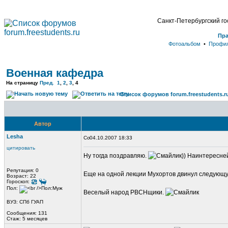
Санкт-Петербургский г
Пр
Фотоальбом
•
Профи
Военная кафедра
На страницу
Пред.
1
,
2
,
3
,
4
Список форумов forum.freestudents.r
Автор
Lesha
04.10.2007 18:33
цитировать
Ну тогда поздравляю.
)) Наинтересней
Репутация: 0
Еще на одной лекции Мухортов двинул следующую 
Возраст: 22
Гороскоп:
Пол:
Веселый народ РВСНщики.
ВУЗ: СПб ГУАП
Сообщения: 131
Стаж: 5 месяцев