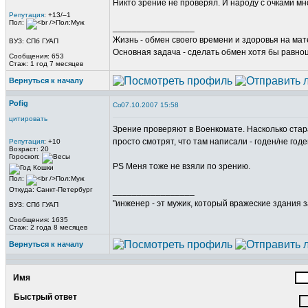
Никто зрение не проверял. И народу с очками мн
Репутация
: +13/–1
Пол:
_________________
Жизнь - обмен своего времени и здоровья на ма
ВУЗ: СПб ГУАП
Основная задача - сделать обмен хотя бы равно
Сообщения: 653
Стаж: 1 год 7 месяцев
Вернуться к началу
Pofig
07.10.2007 15:58
цитировать
Зрение проверяют в Военкомате. Насколько стар
просто смотрят, что там написали - годен/не год
Репутация
: +10
Возраст: 20
Гороскоп:
PS Меня тоже не взяли по зрению.
Пол:
Откуда: Санкт-Петербург
_________________
"инженер - эт мужик, который вражеские здания з
ВУЗ: СПб ГУАП
Сообщения: 1635
Стаж: 2 года 8 месяцев
Вернуться к началу
Имя
Быстрый ответ