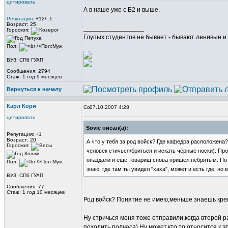
цитировать
А в наше уже с Б2 и выше.
Репутация
: +12/–1
Возраст: 25
_________________
Гороскоп:
Глупых студентов не бывает - бывают ленивые и 
Пол:
ВУЗ: СПб ГУАП
Сообщения: 2794
Стаж: 1 год 9 месяцев
Вернуться к началу
Карл Кори
07.10.2007 4:28
цитировать
Sovie писал(а):
Репутация: +1
Возраст: 20
А что у тебя за род войск? Где кафедра расположена? 
Гороскоп:
человек стичься/бриться и искать чёрные носки). Пр
опаздали и ещё товарищ снова пришёл небритым. По 
Пол:
знаю, где там ты увидел "хаха", может и есть где, но
ВУЗ: СПб ГУАП
Сообщения: 77
Стаж: 1 год 10 месяцев
Род войск? Понятие не имею,меньше знаешь кре
Ну стричься меня тоже отправили,когда второй р
походить полчаса) Ну может,кто то относится к 