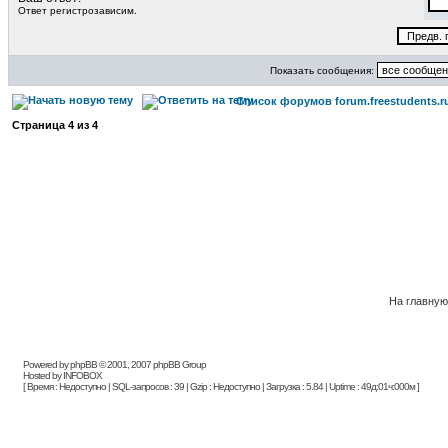
Ответ регистрозависим.
Показать сообщения:
Список форумов forum.freestudents.r
Страница
4
из
4
На главную
Powered by phpBB © 2001, 2007 phpBB Group
Hosted by INFOBOX
[ Время : Недоступно | SQL-запросов : 39 | Gzip : Недоступно | Загрузка : 5.84 | Uptime : 49д:01ч:000м ]