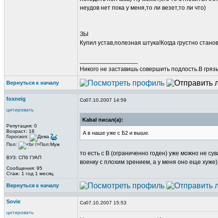
неудов нет пока у меня,то ли везет,то ли что)
ЗЫ
Купил устав,полезная штука!Когда грустно станов
_________________
Никого не заставишь совершить подлость.В грязь 
Вернуться к началу
foxneig
07.10.2007 14:59
цитировать
Kabal писал(а):
Репутация: 0
Возраст: 18
А в наше уже с Б2 и выше.
Гороскоп:
Пол:
то есть с В (ограниченно годен) уже можно не сув
ВУЗ: СПб ГУАП
военку с плохим зрением, а у меня оно еще хуже)
Сообщения: 95
Стаж: 1 год 1 месяц
Вернуться к началу
Sovie
07.10.2007 15:53
цитировать