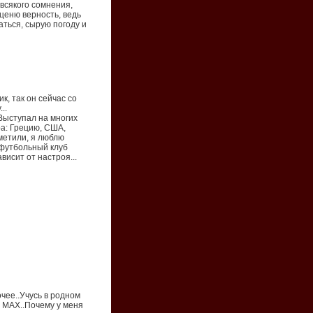
 всякого сомнения,
ценю верность, ведь
аться, сырую погоду и
к, так он сейчас со
..
 Выступал на многих
ра: Грецию, США,
метили, я люблю
 футбольный клуб
висит от настроя...
чее..Учусь в родном
D MAX..Почему у меня