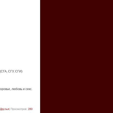
СГА, СГУ, СГИ)
оровье, любовь и секс.
Друзья
| Просмотров:
280