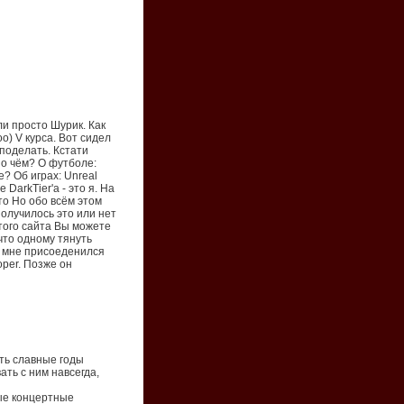
ли просто Шурик. Как
о) V курса. Вот сидел
 поделать. Кстати
А о чём? О футболе:
е? Об играх: Unreal
DarkTier'а - это я. На
это Но обо всём этом
олучилось это или нет
того сайта Вы можете
что одному тянуть
ко мне присоеденился
oper. Позже он
ить славные годы
ть с ним навсегда,
ые концертные