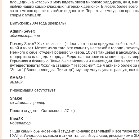
площадки, на которых я могу видеть звезд мирового хард-рока, ну и, вне
люблю наших самых классных питерских девчонок. В людях более всего 
за это можно простить любые недостатки. Терпеть не могу рано просып
споры с глупцами.
Выпускник 2004 года (февраль)
Admin (Sever)
администратор
Почему Sever? Хых, не знаю... :) Шесть лет назад придумал себе такой ни
мной и живет. Может из-за того, что климат у нас такой в городе - severny.
Немного о себе: студент родного универа. 10 лет танцевал в ансамбле.
концертных площадках города. Ездил на гастроли во многие страны ми
Германию и Францию. Также был в Испании и Финляндии. Как вы уже за
путешествовать! Хожу на стадион "Петровский", где я активно болею за
"Зенит" ("Впееереееед за Пииитер"), музыку могу слушать разную, все за
SMASH!
дизайн
Информация отсутствует
Snake!
со-администратор
Просто студент... Остальное в ЛС ;o)
Kast2K
модератор
Я.. Да самый обыкновенный студент.Конечно разгильдяй и все такое про
ГУАПе..Увлекаюсь музыкой в стиле Trance.. Игрушками, рисованием в 3