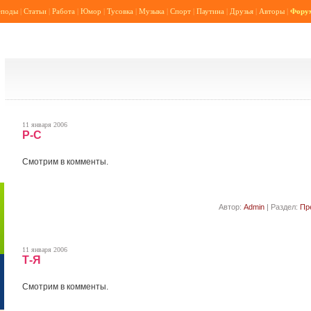
еподы
|
Статьи
|
Работа
|
Юмор
|
Тусовка
|
Музыка
|
Спорт
|
Паутина
|
Друзья
|
Авторы
|
Фору
11 января 2006
Р-С
Смотрим в комменты.
Автор:
Admin
| Раздел:
Пр
11 января 2006
Т-Я
Смотрим в комменты.