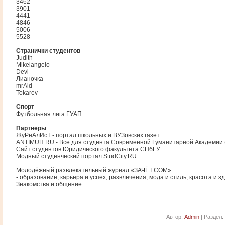
3462
3901
4441
4846
5006
5528
Странички студентов
Judith
Mikelangelo
Devi
Лианочка
mrAld
Tokarev
Спорт
Футбольная лига ГУАП
Партнеры
ЖуРнАлИсТ - портал школьных и ВУЗовских газет
ANTIMUH.RU - Все для студента Современной Гуманитарной Академии (
Сайт студентов Юридического факультета СПбГУ
Модный студенческий портал StudCity.RU
Молодёжный развлекательный журнал «ЗАЧЁТ.COM»
- образование, карьера и успех, развлечения, мода и стиль, красота и зд
Знакомства и общение
Автор:
Admin
| Раздел: