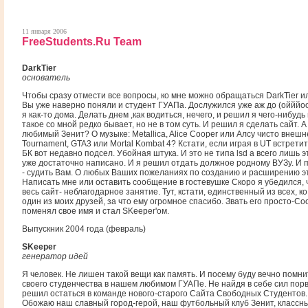
11 января 2006
FreeStudents.Ru Team
DarkTier
основатель
Чтобы сразу отмести все вопросы, ко мне можно обращаться DarkTier и
Вы уже наверно поняли и студент ГУАПа. Дослужился уже аж до (ойййоо
я как-то дома. Делать днем ,как водиться, нечего, и решил я чего-нибудь
такое со мной редко бывает, но не в том суть. И решил я сделать сайт. 
любимый Зенит? О музыке: Metallica, Alice Cooper или Алсу чисто внешн
Tournament, GTA3 или Mortal Kombat 4? Кстати, если играя в UT встретите 
БК вот недавно подсел. Убойная штука. И это не типа lsd а всего лишь 
уже достаточно написано. И я решил отдать должное родному ВУЗу. И п
- судить Вам. О любых Ваших пожеланиях по созданию и расширению э
Написать мне или оставить сообщение в гостевушке Скоро я убедился, 
весь сайт- неблагодарное занятие. Тут, кстати, единственный из всех, 
один из моих друзей, за что ему огромное спасибо. Звать его просто-Co
поменял свое имя и стал SKeeper'ом.
Выпускник 2004 года (февраль)
SKeeper
генератор идей
Я человек. Не лишен такой вещи как память. И посему буду вечно помн
своего студенчества в нашем любимом ГУАПе. Не найдя в себе сил порва
решил остаться в команде нового-старого Сайта Свободных Студентов.
Обожаю наш славный город-герой, наш футбольный клуб Зенит, классн