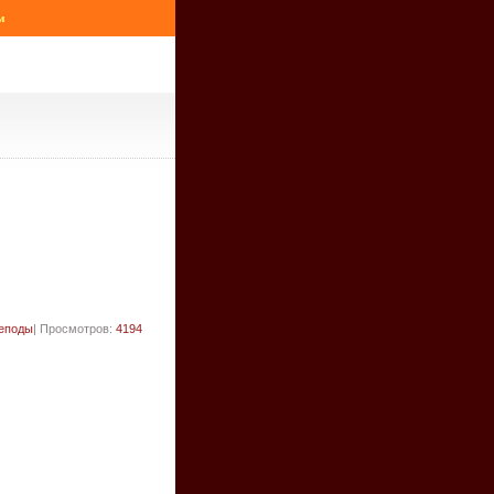
м
еподы
| Просмотров:
4194