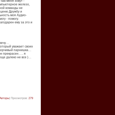
 как меня зовут -
омпьютерное железо,
ьной команды не
и ценю Дружбу и
ьность моя Аудио-
огу - помогу.
лагодарен ему за это и
твечу…
который уважает своих
оворчивый парнишка…
он прекрасен….. я
еще далеко не все )…
Авторы
| Просмотров:
279