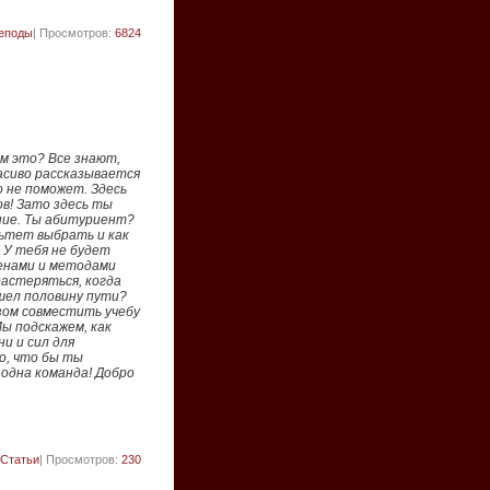
еподы
| Просмотров:
6824
ем это? Все знают,
асиво рассказывается
о не поможет. Здесь
в! Зато здесь ты
ание. Ты абитуриент?
льтет выбрать и как
 У тебя не будет
менами и методами
растеряться, когда
шел половину пути?
зом совместить учебу
ы подскажем, как
и и сил для
о, что бы ты
 одна команда! Добро
Статьи
| Просмотров:
230