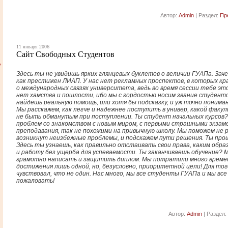
Автор:
Admin
| Раздел:
Пр
11 января 2006
Сайт Свободных Студентов
е
Здесь ты не увидишь ярких глянцевых буклетов о величии ГУАПа. Зач
как престижен ЛИАП. У нас нет рекламных проспектов, в которых кр
о международных связях университета, ведь во время сессии тебе эт
нет хамства и пошлости, ибо мы с гордостью носим звание студенто
найдешь реальную помощь, или хотя бы подсказку, и уж точно поним
Мы расскажем, как легче и надежнее поступить в универ, какой факу
не быть обманутым при поступлении. Ты студент начальных курсов?
проблем со знакомством с новым миром, с первыми страшными экза
преподавания, так не похожими на привычную школу. Мы поможем не 
возникнут неизбежные проблемы, и подскажем пути решения. Ты про
Здесь ты узнаешь, как правильно отстаивать свои права, каким обра
и работу без ущерба для успеваемости. Ты заканчиваешь обучение? М
грамотно написать и защитить диплом. Мы потратили много времен
достижения лишь одной, но, безусловно, приоритетной цели! Для тог
чувствовал, что не один. Нас много, мы все студенты ГУАПа и мы все
пожаловать!
Автор:
Admin
| Раздел: