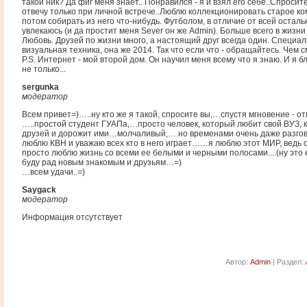
такой ник? Да фиг меня знает.. Понравился - я и взял его себе..Спросите
отвечу только при личной встрече..Люблю коллекционировать старое к
потом собирать из него что-нибудь. Футболом, в отличие от всей остал
увлекаюсь (и да простит меня Sever он же Admin). Больше всего в жизн
Любовь. Друзей по жизни много, а настоящий друг всегда один. Специал
визуальная техника, она же 2014. Так что если что - обращайтесь. Чем см
P.S. Интернет - мой второй дом. Он научил меня всему что я знаю. И я б
не только...
sergunka
модератор
Всем привет=)…..ну кто же я такой, спросите вы,…спустя мгновение - о
…..простой студент ГУАПа,…просто человек, который любит свой ВУЗ, 
друзей и дорожит ими…молчаливый,….но временами очень даже разг
люблю КВН и уважаю всех кто в него играет……я люблю этот МИР, ведь 
просто люблю жизнь со всеми ее белыми и черными полосами....(ну это 
буду рад новым знакомым и друзьям…=)
…всем удачи..=)
Saygack
модератор
Информация отсутствует
Автор:
Admin
| Раздел: